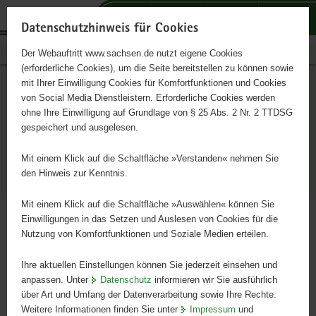
P
P
P
H
S
o
o
o
a
e
Datenschutzhinweis für Cookies
r
r
r
u
r
Publikationen
Der Webauftritt www.sachsen.de nutzt eigene Cookies
t
t
t
p
v
(erforderliche Cookies), um die Seite bereitstellen zu können sowie
a
a
a
t
i
mit Ihrer Einwilligung Cookies für Komfortfunktionen und Cookies
l
l
l
i
c
Portalthemen
von Social Media Dienstleistern. Erforderliche Cookies werden
ü
n
t
n
e
ohne Ihre Einwilligung auf Grundlage von § 25 Abs. 2 Nr. 2 TTDSG
Schnelleinstieg
b
a
h
h
gespeichert und ausgelesen.
e
v
e
a
der
r
i
m
l
Mit einem Klick auf die Schaltfläche »Verstanden« nehmen Sie
Portalthemen
g
g
e
t
den Hinweis zur Kenntnis.
r
a
n
e
t
Mit einem Klick auf die Schaltfläche »Auswählen« können Sie
i
i
Einwilligungen in das Setzen und Auslesen von Cookies für die
Nutzung von Komfortfunktionen und Soziale Medien erteilen.
f
o
Hauptinhalt
e
n
Suchen
Ihre aktuellen Einstellungen können Sie jederzeit einsehen und
n
anpassen. Unter
Datenschutz
informieren wir Sie ausführlich
d
Erweiterte Suche
über Art und Umfang der Datenverarbeitung sowie Ihre Rechte.
e
Weitere Informationen finden Sie unter
Impressum
und
N