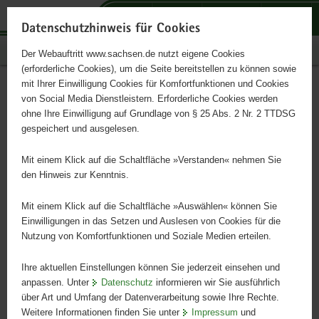
P
P
P
H
S
o
o
o
a
e
Datenschutzhinweis für Cookies
r
r
r
u
r
Publikationen
Der Webauftritt www.sachsen.de nutzt eigene Cookies
t
t
t
p
v
(erforderliche Cookies), um die Seite bereitstellen zu können sowie
a
a
a
t
i
mit Ihrer Einwilligung Cookies für Komfortfunktionen und Cookies
l
l
l
i
c
Suchergebnis
Hauptinhalt
von Social Media Dienstleistern. Erforderliche Cookies werden
ü
n
t
n
e
ohne Ihre Einwilligung auf Grundlage von § 25 Abs. 2 Nr. 2 TTDSG
b
a
h
h
gespeichert und ausgelesen.
e
v
e
a
r
i
m
l
Suchen
Mit einem Klick auf die Schaltfläche »Verstanden« nehmen Sie
g
g
e
t
den Hinweis zur Kenntnis.
r
a
n
Herausgeber
e
t
Mit einem Klick auf die Schaltfläche »Auswählen« können Sie
i
i
Einwilligungen in das Setzen und Auslesen von Cookies für die
Nutzung von Komfortfunktionen und Soziale Medien erteilen.
f
o
Kategorie
e
n
Ihre aktuellen Einstellungen können Sie jederzeit einsehen und
n
anpassen. Unter
Datenschutz
informieren wir Sie ausführlich
d
Sprache
über Art und Umfang der Datenverarbeitung sowie Ihre Rechte.
e
Weitere Informationen finden Sie unter
Impressum
und
N