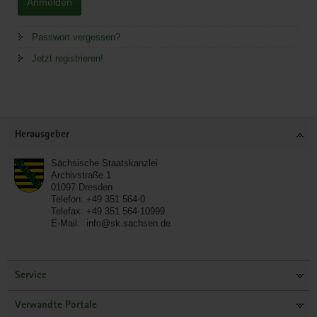
Anmelden
Passwort vergessen?
Jetzt registrieren!
Service
Herausgeber
Sächsische Staatskanzlei
Archivstraße 1
01097
Dresden
Telefon:
+49 351 564-0
Telefax:
+49 351 564-10999
E-Mail:
info@sk.sachsen.de
Service
Verwandte Portale