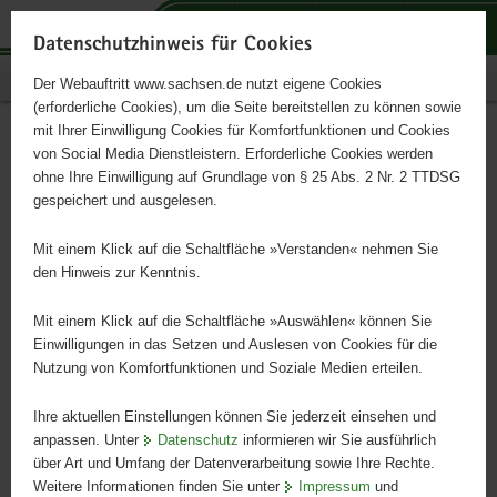
P
P
P
H
S
o
o
o
a
e
Datenschutzhinweis für Cookies
r
r
r
u
r
Publikationen
Der Webauftritt www.sachsen.de nutzt eigene Cookies
t
t
t
p
v
(erforderliche Cookies), um die Seite bereitstellen zu können sowie
a
a
a
t
i
mit Ihrer Einwilligung Cookies für Komfortfunktionen und Cookies
l
l
l
i
c
Suchergebnis
Hauptinhalt
von Social Media Dienstleistern. Erforderliche Cookies werden
ü
n
t
n
e
ohne Ihre Einwilligung auf Grundlage von § 25 Abs. 2 Nr. 2 TTDSG
b
a
h
h
gespeichert und ausgelesen.
e
v
e
a
r
i
m
l
Suchen
Mit einem Klick auf die Schaltfläche »Verstanden« nehmen Sie
g
g
e
t
den Hinweis zur Kenntnis.
r
a
n
Erweiterte Suche
e
t
Mit einem Klick auf die Schaltfläche »Auswählen« können Sie
i
i
Einwilligungen in das Setzen und Auslesen von Cookies für die
Nutzung von Komfortfunktionen und Soziale Medien erteilen.
f
o
Sortierung nach:
e
n
Ihre aktuellen Einstellungen können Sie jederzeit einsehen und
n
anpassen. Unter
Datenschutz
informieren wir Sie ausführlich
d
über Art und Umfang der Datenverarbeitung sowie Ihre Rechte.
e
Sortierreihenfolge:
Weitere Informationen finden Sie unter
Impressum
und
N