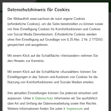
P
P
P
H
S
o
o
o
a
e
Datenschutzhinweis für Cookies
r
r
r
u
r
Publikationen
Der Webauftritt www.sachsen.de nutzt eigene Cookies
t
t
t
p
v
(erforderliche Cookies), um die Seite bereitstellen zu können sowie
a
a
a
t
i
mit Ihrer Einwilligung Cookies für Komfortfunktionen und Cookies
l
l
l
i
c
Suchergebnis
Hauptinhalt
von Social Media Dienstleistern. Erforderliche Cookies werden
ü
n
t
n
e
ohne Ihre Einwilligung auf Grundlage von § 25 Abs. 2 Nr. 2 TTDSG
b
a
h
h
gespeichert und ausgelesen.
e
v
e
a
r
i
m
l
Suchen
Mit einem Klick auf die Schaltfläche »Verstanden« nehmen Sie
g
g
e
t
den Hinweis zur Kenntnis.
r
a
n
Erweiterte Suche
e
t
Mit einem Klick auf die Schaltfläche »Auswählen« können Sie
i
i
Einwilligungen in das Setzen und Auslesen von Cookies für die
Nutzung von Komfortfunktionen und Soziale Medien erteilen.
f
o
Sortierung nach:
e
n
Ihre aktuellen Einstellungen können Sie jederzeit einsehen und
n
anpassen. Unter
Datenschutz
informieren wir Sie ausführlich
d
über Art und Umfang der Datenverarbeitung sowie Ihre Rechte.
e
Sortierreihenfolge:
Weitere Informationen finden Sie unter
Impressum
und
N