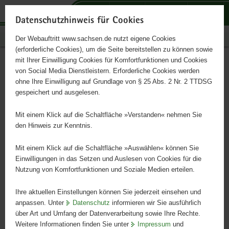
P
P
P
H
S
o
o
o
a
e
Datenschutzhinweis für Cookies
r
r
r
u
r
Publikationen
Der Webauftritt www.sachsen.de nutzt eigene Cookies
t
t
t
p
v
(erforderliche Cookies), um die Seite bereitstellen zu können sowie
a
a
a
t
i
mit Ihrer Einwilligung Cookies für Komfortfunktionen und Cookies
l
l
l
i
c
Themen
Hauptinhalt
von Social Media Dienstleistern. Erforderliche Cookies werden
ü
n
t
n
e
ohne Ihre Einwilligung auf Grundlage von § 25 Abs. 2 Nr. 2 TTDSG
b
a
h
h
gespeichert und ausgelesen.
e
v
e
a
Arbeit, Wohnen, Verbraucherschutz
r
i
m
l
Mit einem Klick auf die Schaltfläche »Verstanden« nehmen Sie
g
g
e
t
den Hinweis zur Kenntnis.
r
a
n
Bildung, Studium, Forschung
e
t
Mit einem Klick auf die Schaltfläche »Auswählen« können Sie
i
i
Einwilligungen in das Setzen und Auslesen von Cookies für die
Bürgerservice
Nutzung von Komfortfunktionen und Soziale Medien erteilen.
f
o
e
n
Ihre aktuellen Einstellungen können Sie jederzeit einsehen und
n
Familie, Soziales, Gesundheit
anpassen. Unter
Datenschutz
informieren wir Sie ausführlich
d
über Art und Umfang der Datenverarbeitung sowie Ihre Rechte.
e
Weitere Informationen finden Sie unter
Impressum
und
Justiz, Sicherheit, Steuern, Finanzen
N