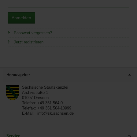
Anmelden
Passwort vergessen?
Jetzt registrieren!
Service
Herausgeber
Sächsische Staatskanzlei
Archivstraße 1
01097
Dresden
Telefon:
+49 351 564-0
Telefax:
+49 351 564-10999
E-Mail:
info@sk.sachsen.de
Service