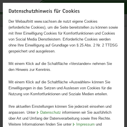
P
P
P
H
S
o
o
o
a
e
Datenschutzhinweis für Cookies
r
r
r
u
r
Publikationen
Der Webauftritt www.sachsen.de nutzt eigene Cookies
t
t
t
p
v
(erforderliche Cookies), um die Seite bereitstellen zu können sowie
a
a
a
t
i
mit Ihrer Einwilligung Cookies für Komfortfunktionen und Cookies
l
l
l
i
c
Passwort vergessen
Hauptinhalt
von Social Media Dienstleistern. Erforderliche Cookies werden
ü
n
t
n
e
ohne Ihre Einwilligung auf Grundlage von § 25 Abs. 2 Nr. 2 TTDSG
b
a
h
h
gespeichert und ausgelesen.
e
v
e
a
Damit wir Ihre Anfrage bearbeiten können, müssen alle mit *
r
i
m
l
gekennzeichnete Felder ausgefüllt werden.
Mit einem Klick auf die Schaltfläche »Verstanden« nehmen Sie
g
g
e
t
den Hinweis zur Kenntnis.
r
a
n
Sie haben Ihr Passwort vergessen? Bitte geben Sie Ihre E-
e
t
Mit einem Klick auf die Schaltfläche »Auswählen« können Sie
Mail-Adresse an. Sie erhalten nach dem Absenden eine E-Mail
i
i
Einwilligungen in das Setzen und Auslesen von Cookies für die
an die eingegebene Adresse. Diese enthält die Instruktionen
Nutzung von Komfortfunktionen und Soziale Medien erteilen.
f
o
zum Zurücksetzen Ihres Passwortes.
e
n
Ihre aktuellen Einstellungen können Sie jederzeit einsehen und
n
E-Mail-Adresse
*
anpassen. Unter
Datenschutz
informieren wir Sie ausführlich
d
über Art und Umfang der Datenverarbeitung sowie Ihre Rechte.
e
Weitere Informationen finden Sie unter
Impressum
und
N