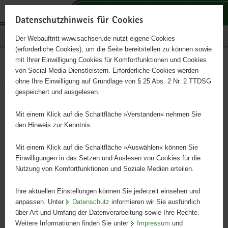
P
P
P
H
S
o
o
o
a
e
Datenschutzhinweis für Cookies
r
r
r
u
r
Publikationen
Der Webauftritt www.sachsen.de nutzt eigene Cookies
t
t
t
p
v
(erforderliche Cookies), um die Seite bereitstellen zu können sowie
a
a
a
t
i
mit Ihrer Einwilligung Cookies für Komfortfunktionen und Cookies
l
l
l
i
c
Rechtstipps zum
Hauptinhalt
von Social Media Dienstleistern. Erforderliche Cookies werden
ü
n
t
n
e
ohne Ihre Einwilligung auf Grundlage von § 25 Abs. 2 Nr. 2 TTDSG
Verkehrsunfall
b
a
h
h
gespeichert und ausgelesen.
e
v
e
a
r
i
m
l
Mit einem Klick auf die Schaltfläche »Verstanden« nehmen Sie
g
g
e
t
den Hinweis zur Kenntnis.
r
a
n
e
t
Mit einem Klick auf die Schaltfläche »Auswählen« können Sie
i
i
Einwilligungen in das Setzen und Auslesen von Cookies für die
Nutzung von Komfortfunktionen und Soziale Medien erteilen.
f
o
e
n
Ihre aktuellen Einstellungen können Sie jederzeit einsehen und
n
anpassen. Unter
Datenschutz
informieren wir Sie ausführlich
d
über Art und Umfang der Datenverarbeitung sowie Ihre Rechte.
e
Weitere Informationen finden Sie unter
Impressum
und
N