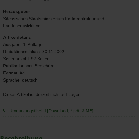
405-
Umnutzungsfibel
Herausgeber
II.jpg
Sächsisches Staatsministerium für Infrastruktur und
Landesentwicklung
Artikeldetails
Ausgabe:
1. Auflage
Redaktionsschluss:
30.11.2002
Seitenanzahl:
92 Seiten
Publikationsart:
Broschüre
Format:
A4
Sprache:
deutsch
Dieser Artikel ist derzeit nicht auf Lager.
Umnutzungsfibel II [Download; *.pdf, 3 MB]