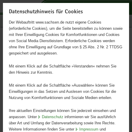
P
P
P
H
S
o
o
o
a
e
Datenschutzhinweis für Cookies
r
r
r
u
r
Publikationen
Der Webauftritt www.sachsen.de nutzt eigene Cookies
t
t
t
p
v
(erforderliche Cookies), um die Seite bereitstellen zu können sowie
a
a
a
t
i
mit Ihrer Einwilligung Cookies für Komfortfunktionen und Cookies
l
l
l
i
c
Sächsische Umnutzungsfibel
Hauptinhalt
von Social Media Dienstleistern. Erforderliche Cookies werden
ü
n
t
n
e
ohne Ihre Einwilligung auf Grundlage von § 25 Abs. 2 Nr. 2 TTDSG
II
b
a
h
h
gespeichert und ausgelesen.
e
v
e
a
r
i
m
l
Mit einem Klick auf die Schaltfläche »Verstanden« nehmen Sie
Neues Leben für ländliche Bauten
g
g
e
t
den Hinweis zur Kenntnis.
r
a
n
e
t
Mit einem Klick auf die Schaltfläche »Auswählen« können Sie
i
i
Einwilligungen in das Setzen und Auslesen von Cookies für die
Nutzung von Komfortfunktionen und Soziale Medien erteilen.
f
o
e
n
Ihre aktuellen Einstellungen können Sie jederzeit einsehen und
n
anpassen. Unter
Datenschutz
informieren wir Sie ausführlich
d
über Art und Umfang der Datenverarbeitung sowie Ihre Rechte.
e
Weitere Informationen finden Sie unter
Impressum
und
N