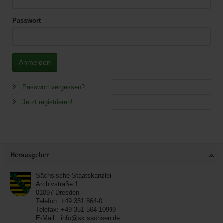
Passwort
Anmelden
Passwort vergessen?
Jetzt registrieren!
Service
Herausgeber
Sächsische Staatskanzlei
Archivstraße 1
01097
Dresden
Telefon:
+49 351 564-0
Telefax:
+49 351 564-10999
E-Mail:
info@sk.sachsen.de