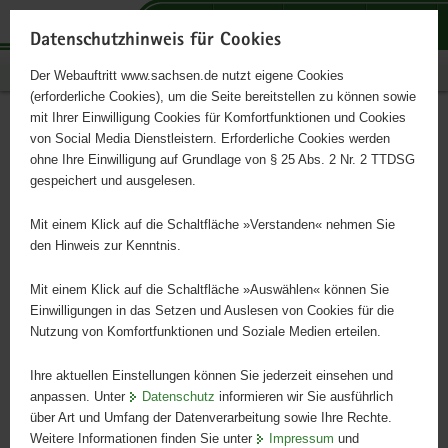
P
P
P
H
S
o
o
o
a
e
Datenschutzhinweis für Cookies
r
r
r
u
r
Publikationen
Der Webauftritt www.sachsen.de nutzt eigene Cookies
t
t
t
p
v
(erforderliche Cookies), um die Seite bereitstellen zu können sowie
a
a
a
t
i
mit Ihrer Einwilligung Cookies für Komfortfunktionen und Cookies
l
l
l
i
c
»Mit Lucie unsere
Hauptinhalt
von Social Media Dienstleistern. Erforderliche Cookies werden
ü
n
t
n
e
ohne Ihre Einwilligung auf Grundlage von § 25 Abs. 2 Nr. 2 TTDSG
Landwirtschaft entdecken«
b
a
h
h
gespeichert und ausgelesen.
e
v
e
a
online lesen
r
i
m
l
Mit einem Klick auf die Schaltfläche »Verstanden« nehmen Sie
g
g
e
t
den Hinweis zur Kenntnis.
r
a
n
e
t
Mit einem Klick auf die Schaltfläche »Auswählen« können Sie
i
i
Einwilligungen in das Setzen und Auslesen von Cookies für die
Nutzung von Komfortfunktionen und Soziale Medien erteilen.
f
o
e
n
Ihre aktuellen Einstellungen können Sie jederzeit einsehen und
n
anpassen. Unter
Datenschutz
informieren wir Sie ausführlich
d
über Art und Umfang der Datenverarbeitung sowie Ihre Rechte.
e
Weitere Informationen finden Sie unter
Impressum
und
N