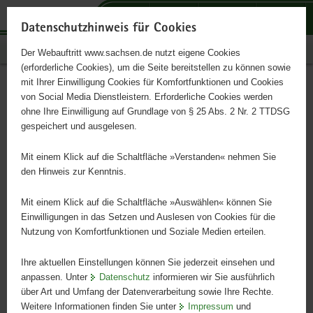
P
P
P
H
S
o
o
o
a
e
Datenschutzhinweis für Cookies
r
r
r
u
r
Publikationen
Der Webauftritt www.sachsen.de nutzt eigene Cookies
t
t
t
p
v
(erforderliche Cookies), um die Seite bereitstellen zu können sowie
a
a
a
t
i
mit Ihrer Einwilligung Cookies für Komfortfunktionen und Cookies
l
l
l
i
c
Gartensalate
Hauptinhalt
von Social Media Dienstleistern. Erforderliche Cookies werden
ü
n
t
n
e
ohne Ihre Einwilligung auf Grundlage von § 25 Abs. 2 Nr. 2 TTDSG
b
a
h
h
gespeichert und ausgelesen.
e
v
e
a
Anbau im Haus- und Kleingarten
r
i
m
l
Mit einem Klick auf die Schaltfläche »Verstanden« nehmen Sie
g
g
e
t
den Hinweis zur Kenntnis.
r
a
n
e
t
Mit einem Klick auf die Schaltfläche »Auswählen« können Sie
i
i
Einwilligungen in das Setzen und Auslesen von Cookies für die
Nutzung von Komfortfunktionen und Soziale Medien erteilen.
f
o
e
n
Ihre aktuellen Einstellungen können Sie jederzeit einsehen und
n
anpassen. Unter
Datenschutz
informieren wir Sie ausführlich
d
über Art und Umfang der Datenverarbeitung sowie Ihre Rechte.
e
Weitere Informationen finden Sie unter
Impressum
und
N