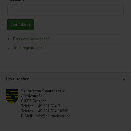
Passwort
Anmelden
Passwort vergessen?
Jetzt registrieren!
Service
Herausgeber
Sächsische Staatskanzlei
Archivstraße 1
01097
Dresden
Telefon:
+49 351 564-0
Telefax:
+49 351 564-10999
E-Mail:
info@sk.sachsen.de