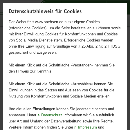
P
P
P
H
S
o
o
o
a
e
Datenschutzhinweis für Cookies
r
r
r
u
r
Publikationen
Der Webauftritt www.sachsen.de nutzt eigene Cookies
t
t
t
p
v
(erforderliche Cookies), um die Seite bereitstellen zu können sowie
a
a
a
t
i
mit Ihrer Einwilligung Cookies für Komfortfunktionen und Cookies
l
l
l
i
c
»Antragstellung 2026«
Hauptinhalt
von Social Media Dienstleistern. Erforderliche Cookies werden
ü
n
t
n
e
ohne Ihre Einwilligung auf Grundlage von § 25 Abs. 2 Nr. 2 TTDSG
online lesen
b
a
h
h
gespeichert und ausgelesen.
e
v
e
a
r
i
m
l
Mit einem Klick auf die Schaltfläche »Verstanden« nehmen Sie
g
g
e
t
den Hinweis zur Kenntnis.
r
a
n
e
t
Mit einem Klick auf die Schaltfläche »Auswählen« können Sie
i
i
Einwilligungen in das Setzen und Auslesen von Cookies für die
Nutzung von Komfortfunktionen und Soziale Medien erteilen.
f
o
e
n
Ihre aktuellen Einstellungen können Sie jederzeit einsehen und
n
anpassen. Unter
Datenschutz
informieren wir Sie ausführlich
d
über Art und Umfang der Datenverarbeitung sowie Ihre Rechte.
e
Weitere Informationen finden Sie unter
Impressum
und
N