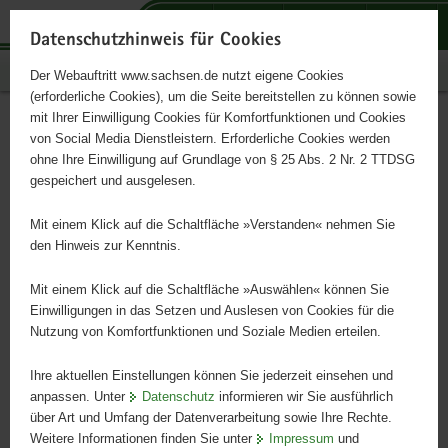
P
P
P
H
S
o
o
o
a
e
Datenschutzhinweis für Cookies
r
r
r
u
r
Publikationen
Der Webauftritt www.sachsen.de nutzt eigene Cookies
t
t
t
p
v
(erforderliche Cookies), um die Seite bereitstellen zu können sowie
a
a
a
t
i
mit Ihrer Einwilligung Cookies für Komfortfunktionen und Cookies
l
l
l
i
c
Chronisch kranke Schüler im
Hauptinhalt
von Social Media Dienstleistern. Erforderliche Cookies werden
ü
n
t
n
e
ohne Ihre Einwilligung auf Grundlage von § 25 Abs. 2 Nr. 2 TTDSG
Schulalltag
b
a
h
h
gespeichert und ausgelesen.
e
v
e
a
r
i
m
l
Mit einem Klick auf die Schaltfläche »Verstanden« nehmen Sie
Empfehlungen zur Unterstützung und Förderung
g
g
e
t
den Hinweis zur Kenntnis.
r
a
n
e
t
Mit einem Klick auf die Schaltfläche »Auswählen« können Sie
i
i
Einwilligungen in das Setzen und Auslesen von Cookies für die
Nutzung von Komfortfunktionen und Soziale Medien erteilen.
f
o
e
n
Ihre aktuellen Einstellungen können Sie jederzeit einsehen und
n
anpassen. Unter
Datenschutz
informieren wir Sie ausführlich
d
über Art und Umfang der Datenverarbeitung sowie Ihre Rechte.
e
Weitere Informationen finden Sie unter
Impressum
und
N