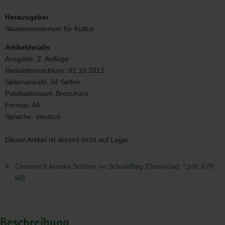
Chronisch
kranke
Herausgeber
Schüler
Staatsministerium für Kultus
im
Schulalltag
Artikeldetails
Ausgabe:
2. Auflage
Redaktionsschluss:
01.10.2012
Seitenanzahl:
34 Seiten
Publikationsart:
Broschüre
Format:
A4
Sprache:
deutsch
Dieser Artikel ist derzeit nicht auf Lager.
Chronisch kranke Schüler im Schulalltag [Download; *.pdf, 670
kB]
Beschreibung