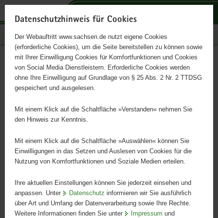
P
P
P
H
S
o
o
o
a
e
Datenschutzhinweis für Cookies
r
r
r
u
r
Publikationen
Der Webauftritt www.sachsen.de nutzt eigene Cookies
t
t
t
p
v
(erforderliche Cookies), um die Seite bereitstellen zu können sowie
a
a
a
t
i
mit Ihrer Einwilligung Cookies für Komfortfunktionen und Cookies
l
l
l
i
c
Große Moosjungfer
Hauptinhalt
von Social Media Dienstleistern. Erforderliche Cookies werden
ü
n
t
n
e
ohne Ihre Einwilligung auf Grundlage von § 25 Abs. 2 Nr. 2 TTDSG
b
a
h
h
gespeichert und ausgelesen.
e
v
e
a
r
i
m
l
Mit einem Klick auf die Schaltfläche »Verstanden« nehmen Sie
g
g
e
t
den Hinweis zur Kenntnis.
r
a
n
e
t
Mit einem Klick auf die Schaltfläche »Auswählen« können Sie
i
i
Einwilligungen in das Setzen und Auslesen von Cookies für die
Nutzung von Komfortfunktionen und Soziale Medien erteilen.
f
o
e
n
Ihre aktuellen Einstellungen können Sie jederzeit einsehen und
n
anpassen. Unter
Datenschutz
informieren wir Sie ausführlich
d
über Art und Umfang der Datenverarbeitung sowie Ihre Rechte.
e
Weitere Informationen finden Sie unter
Impressum
und
N