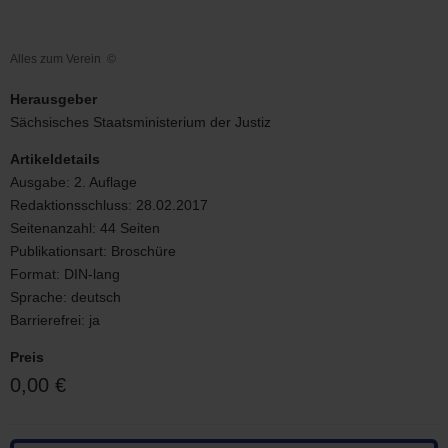
Alles zum Verein
©
Alles
zum
Herausgeber
Verein
Sächsisches Staatsministerium der Justiz
Artikeldetails
Ausgabe:
2. Auflage
Redaktionsschluss:
28.02.2017
Seitenanzahl:
44 Seiten
Publikationsart:
Broschüre
Format:
DIN-lang
Sprache:
deutsch
Barrierefrei:
ja
Preis
0,00 €