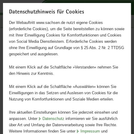
P
P
P
H
S
o
o
o
a
e
Datenschutzhinweis für Cookies
r
r
r
u
r
Publikationen
Der Webauftritt www.sachsen.de nutzt eigene Cookies
t
t
t
p
v
(erforderliche Cookies), um die Seite bereitstellen zu können sowie
a
a
a
t
i
mit Ihrer Einwilligung Cookies für Komfortfunktionen und Cookies
l
l
l
i
c
Alles zum Verein
Hauptinhalt
von Social Media Dienstleistern. Erforderliche Cookies werden
ü
n
t
n
e
ohne Ihre Einwilligung auf Grundlage von § 25 Abs. 2 Nr. 2 TTDSG
b
a
h
h
gespeichert und ausgelesen.
e
v
e
a
r
i
m
l
Mit einem Klick auf die Schaltfläche »Verstanden« nehmen Sie
g
g
e
t
den Hinweis zur Kenntnis.
r
a
n
e
t
Mit einem Klick auf die Schaltfläche »Auswählen« können Sie
i
i
Einwilligungen in das Setzen und Auslesen von Cookies für die
Nutzung von Komfortfunktionen und Soziale Medien erteilen.
f
o
e
n
Ihre aktuellen Einstellungen können Sie jederzeit einsehen und
n
anpassen. Unter
Datenschutz
informieren wir Sie ausführlich
d
über Art und Umfang der Datenverarbeitung sowie Ihre Rechte.
e
Weitere Informationen finden Sie unter
Impressum
und
N