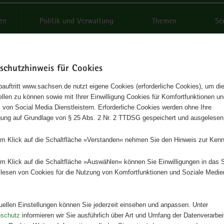
reifende
en
Politik und Verwaltung
Themen
Se
schutzhinweis für Cookies
Schrif
auftritt www.sachsen.de nutzt eigene Cookies (erforderliche Cookies), um die
tellen zu können sowie mit Ihrer Einwilligung Cookies für Komfortfunktionen u
päische Wasserrahmenrichtlini
t
 von Social Media Dienstleistern. Erforderliche Cookies werden ohne Ihre
igung auf Grundlage von § 25 Abs. 2 Nr. 2 TTDSG gespeichert und ausgelesen
Herausgeber
em Klick auf die Schaltfläche »Verstanden« nehmen Sie den Hinweis zur Kenn
Staatsministerium für Umwelt und
Landwirtschaft
em Klick auf die Schaltfläche »Auswählen« können Sie Einwilligungen in das 
lesen von Cookies für die Nutzung von Komfortfunktionen und Soziale Medie
Artikeldetails
Ausgabe:
1. Auflage
Redaktionsschluss:
31.08.2001
tuellen Einstellungen können Sie jederzeit einsehen und anpassen. Unter
Seitenanzahl:
8 Seiten
nschutz
informieren wir Sie ausführlich über Art und Umfang der Datenverarbe
Publikationsart:
Faltblatt