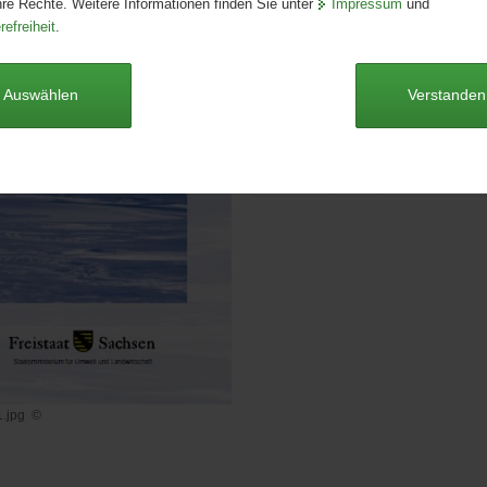
hre Rechte. Weitere Informationen finden Sie unter
Impressum
und
Format:
DIN-lang
refreiheit
.
Sprache:
deutsch
Dieser Artikel ist derzeit nicht auf
Auswählen
Verstanden
Europäische Wasserrahmenrich
[Download; *.pdf, 350 kB]
1.jpg
©
01.jpg