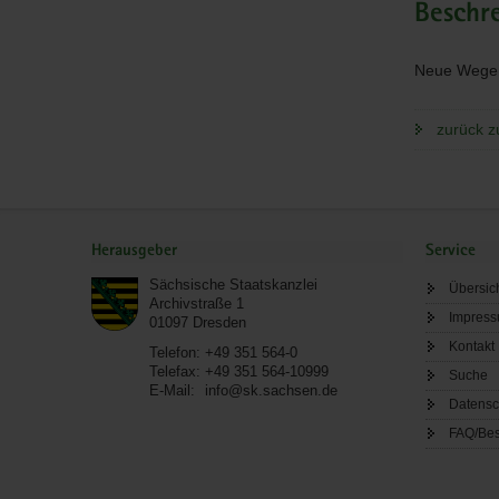
Beschr
Neue Wege i
zurück z
Service
Herausgeber
Service
Sächsische Staatskanzlei
Übersic
Archivstraße 1
Impres
01097
Dresden
Kontakt
Telefon:
+49 351 564-0
Telefax:
+49 351 564-10999
Suche
E-Mail:
info@sk.sachsen.de
Datensc
FAQ/Bes