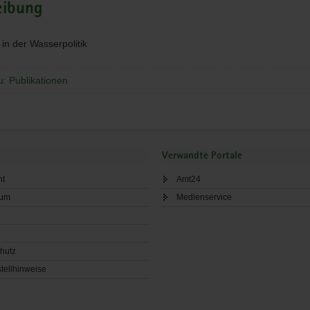
eibung
n der Wasserpolitik
u: Publikationen
Verwandte Portale
ht
Amt24
sum
Medienservice
hutz
tellhinweise