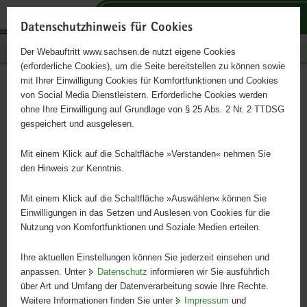
P
P
P
H
S
o
o
o
a
e
Datenschutzhinweis für Cookies
r
r
r
u
r
Publikationen
Der Webauftritt www.sachsen.de nutzt eigene Cookies
t
t
t
p
v
(erforderliche Cookies), um die Seite bereitstellen zu können sowie
a
a
a
t
i
mit Ihrer Einwilligung Cookies für Komfortfunktionen und Cookies
l
l
l
i
c
Förderrichtlinie Demografie
Hauptinhalt
von Social Media Dienstleistern. Erforderliche Cookies werden
ü
n
t
n
e
ohne Ihre Einwilligung auf Grundlage von § 25 Abs. 2 Nr. 2 TTDSG
b
a
h
h
gespeichert und ausgelesen.
e
v
e
a
Endbericht der Evaluation
r
i
m
l
Mit einem Klick auf die Schaltfläche »Verstanden« nehmen Sie
g
g
e
t
den Hinweis zur Kenntnis.
r
a
n
e
t
Mit einem Klick auf die Schaltfläche »Auswählen« können Sie
i
i
Einwilligungen in das Setzen und Auslesen von Cookies für die
Nutzung von Komfortfunktionen und Soziale Medien erteilen.
f
o
e
n
Ihre aktuellen Einstellungen können Sie jederzeit einsehen und
n
anpassen. Unter
Datenschutz
informieren wir Sie ausführlich
d
über Art und Umfang der Datenverarbeitung sowie Ihre Rechte.
e
Weitere Informationen finden Sie unter
Impressum
und
N