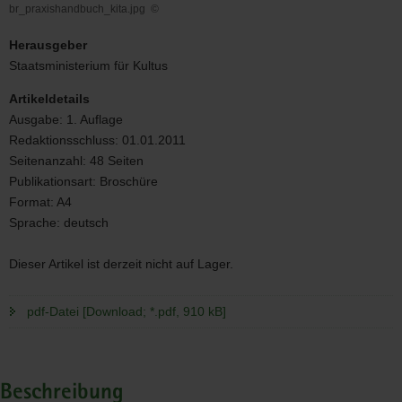
br_praxishandbuch_kita.jpg
©
br_praxishandbuch_kita.jpg
Herausgeber
Staatsministerium für Kultus
Artikeldetails
Ausgabe:
1. Auflage
Redaktionsschluss:
01.01.2011
Seitenanzahl:
48 Seiten
Publikationsart:
Broschüre
Format:
A4
Sprache:
deutsch
Dieser Artikel ist derzeit nicht auf Lager.
pdf-Datei [Download; *.pdf, 910 kB]
Beschreibung