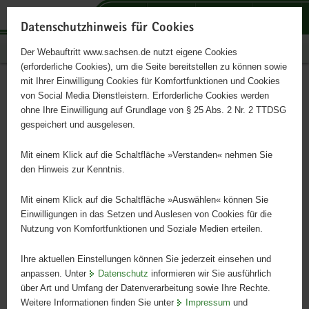
P
P
P
H
S
o
o
o
a
e
Datenschutzhinweis für Cookies
r
r
r
u
r
Publikationen
Der Webauftritt www.sachsen.de nutzt eigene Cookies
t
t
t
p
v
(erforderliche Cookies), um die Seite bereitstellen zu können sowie
a
a
a
t
i
mit Ihrer Einwilligung Cookies für Komfortfunktionen und Cookies
l
l
l
i
c
Große Übergänge für kleine
Hauptinhalt
von Social Media Dienstleistern. Erforderliche Cookies werden
ü
n
t
n
e
ohne Ihre Einwilligung auf Grundlage von § 25 Abs. 2 Nr. 2 TTDSG
Leute
b
a
h
h
gespeichert und ausgelesen.
e
v
e
a
r
i
m
l
Mit einem Klick auf die Schaltfläche »Verstanden« nehmen Sie
Praxishandbuch für Pädagogen in Kindertageseinrichtungen und
g
g
e
t
den Hinweis zur Kenntnis.
Grundschulen
r
a
n
e
t
Mit einem Klick auf die Schaltfläche »Auswählen« können Sie
i
i
Einwilligungen in das Setzen und Auslesen von Cookies für die
Nutzung von Komfortfunktionen und Soziale Medien erteilen.
f
o
e
n
Ihre aktuellen Einstellungen können Sie jederzeit einsehen und
n
anpassen. Unter
Datenschutz
informieren wir Sie ausführlich
d
über Art und Umfang der Datenverarbeitung sowie Ihre Rechte.
e
Weitere Informationen finden Sie unter
Impressum
und
N