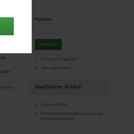
Passwort
Anmelden
alz
Passwort vergessen?
Jetzt registrieren!
 Lager.
ownload;
Empfohlene Artikel
Clearing-Stelle
Publikationsdatenbank und Zentraler
Broschürenversand