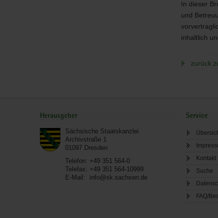
In dieser B
und Betreuu
vorvertragl
inhaltlich un
zurück z
Service
Herausgeber
Service
Sächsische Staatskanzlei
Übersic
Archivstraße 1
Impres
01097
Dresden
Kontakt
Telefon:
+49 351 564-0
Telefax:
+49 351 564-10999
Suche
E-Mail:
info@sk.sachsen.de
Datensc
FAQ/Bes