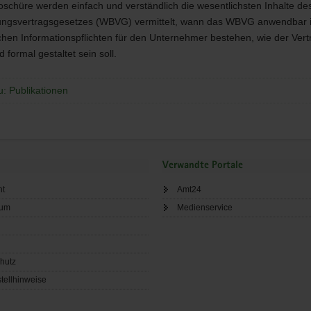
roschüre werden einfach und verständlich die wesentlichsten Inhalte d
ngsvertragsgesetzes (
WBVG
) vermittelt, wann das
WBVG
anwendbar i
ichen Informationspflichten für den Unternehmer bestehen, wie der Vert
d formal gestaltet sein soll.
u: Publikationen
Verwandte Portale
ht
Amt24
sum
Medienservice
hutz
tellhinweise