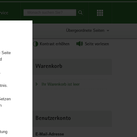
Suchbegriff
rvice
Suche starten
Übergeordnete Seiten
tgröße anpassen
Kontrast erhöhen
Seite vorlesen
 Seite
nd
Weitere
Warenkorb
Information
.
Ihr Warenkorb ist leer
tnis.
Setzen
 Soziales,
n
n
Benutzerkonto
itung
E-Mail-Adresse