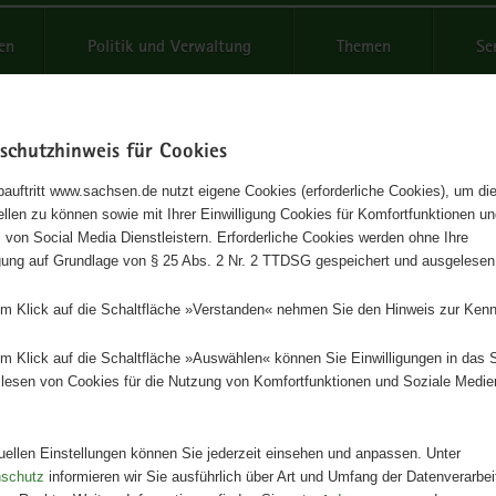
reifende
en
Politik und Verwaltung
Themen
Se
schutzhinweis für Cookies
Schrif
auftritt www.sachsen.de nutzt eigene Cookies (erforderliche Cookies), um die
tellen zu können sowie mit Ihrer Einwilligung Cookies für Komfortfunktionen u
rag im Blick
t
 von Social Media Dienstleistern. Erforderliche Cookies werden ohne Ihre
igung auf Grundlage von § 25 Abs. 2 Nr. 2 TTDSG gespeichert und ausgelesen
te nach dem Wohn- und Betreuungsvertragsgesetz
em Klick auf die Schaltfläche »Verstanden« nehmen Sie den Hinweis zur Kenn
Herausgeber
em Klick auf die Schaltfläche »Auswählen« können Sie Einwilligungen in das 
Sächsisches Staatsministerium für
lesen von Cookies für die Nutzung von Komfortfunktionen und Soziale Medie
Gesundheit und Gesellschaftliche
Zusammenhalt
tuellen Einstellungen können Sie jederzeit einsehen und anpassen. Unter
Artikeldetails
nschutz
informieren wir Sie ausführlich über Art und Umfang der Datenverarbe
Ausgabe:
1. Auflage