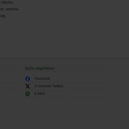
es Wohn-
st, welche
rag
Seite empfehlen
Facebook
X (vormals Twitter)
E-Mail