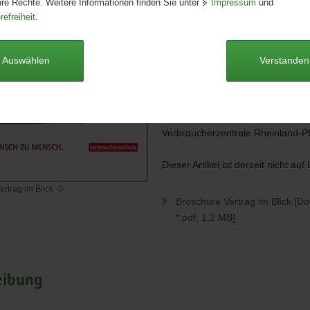
hre Rechte. Weitere Informationen finden Sie unter
Impressum
und
Redaktionsschluss:
01.08.2015
refreiheit
.
Seitenanzahl:
64 Seiten
Publikationsart:
Broschüre
Format:
unbekannt
Auswählen
Verstanden
Sprache:
deutsch
Barrierefrei:
ja
Autoren
Verbraucherzentrale Rheinland-Pf
Dieser Artikel ist derzeit nicht auf
ertrag im Blick
©
Broschüre Vertrag im Blick [D
*.pdf, 1,2 MB]
eibung