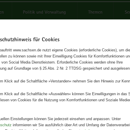
reifende
en
Politik und Verwaltung
Themen
Se
schutzhinweis für Cookies
Schrif
auftritt www.sachsen.de nutzt eigene Cookies (erforderliche Cookies), um die
tellen zu können sowie mit Ihrer Einwilligung Cookies für Komfortfunktionen u
flanzen
t
 von Social Media Dienstleistern. Erforderliche Cookies werden ohne Ihre
igung auf Grundlage von § 25 Abs. 2 Nr. 2 TTDSG gespeichert und ausgelesen
Kräutergarten, Ernte und Zubereitung
em Klick auf die Schaltfläche »Verstanden« nehmen Sie den Hinweis zur Kenn
Herausgeber
em Klick auf die Schaltfläche »Auswählen« können Sie Einwilligungen in das 
Landesamt für Umwelt, Landwirts
lesen von Cookies für die Nutzung von Komfortfunktionen und Soziale Medie
Geologie
Artikeldetails
tuellen Einstellungen können Sie jederzeit einsehen und anpassen. Unter
Ausgabe:
2. Auflage
nschutz
informieren wir Sie ausführlich über Art und Umfang der Datenverarbe
Redaktionsschluss:
15.11.2011