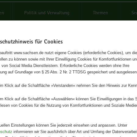
reifende
en
Politik und Verwaltung
Themen
Se
schutzhinweis für Cookies
Schrif
auftritt www.sachsen.de nutzt eigene Cookies (erforderliche Cookies), um die
tellen zu können sowie mit Ihrer Einwilligung Cookies für Komfortfunktionen u
hichte denken statt pauken in
t
 von Social Media Dienstleistern. Erforderliche Cookies werden ohne Ihre
igung auf Grundlage von § 25 Abs. 2 Nr. 2 TTDSG gespeichert und ausgelesen
ndarstufe II
em Klick auf die Schaltfläche »Verstanden« nehmen Sie den Hinweis zur Kenn
ach der friedlichen Revolution: Deutsche und europäische Perspektive
em Klick auf die Schaltfläche »Auswählen« können Sie Einwilligungen in das 
en Geschichtsunterricht
lesen von Cookies für die Nutzung von Komfortfunktionen und Soziale Medie
Herausgeber
Landesamt für Schule und Bildun
tuellen Einstellungen können Sie jederzeit einsehen und anpassen. Unter
nschutz
informieren wir Sie ausführlich über Art und Umfang der Datenverarbe
Artikeldetails