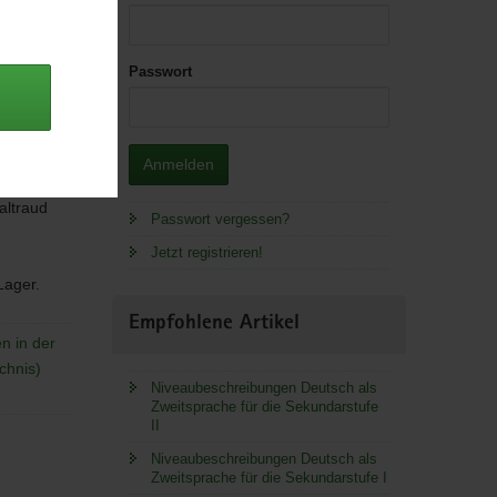
Passwort
Anmelden
altraud
Passwort vergessen?
Jetzt registrieren!
 Lager.
Empfohlene Artikel
n in der
chnis)
Niveaubeschreibungen Deutsch als
Zweitsprache für die Sekundarstufe
II
Niveaubeschreibungen Deutsch als
Zweitsprache für die Sekundarstufe I