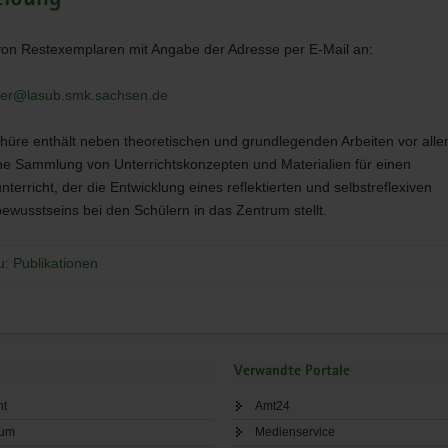
tufe
von Restexemplaren mit Angabe der Adresse per E-Mail an:
uer@lasub.smk.sachsen.de
hüre enthält neben theoretischen und grundlegenden Arbeiten vor alle
e Sammlung von Unterrichtskonzepten und Materialien für einen
terricht, der die Entwicklung eines reflektierten und selbstreflexiven
ewusstseins bei den Schülern in das Zentrum stellt.
u: Publikationen
Verwandte Portale
ht
Amt24
sum
Medienservice