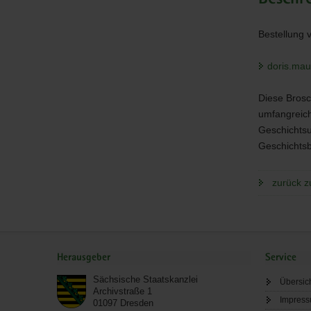
in
der
Sekundars
Bestellung 
II
doris.ma
Diese Brosc
umfangreich
Geschichtsun
Geschichtsb
zurück z
Service
Herausgeber
Service
Sächsische Staatskanzlei
Übersic
Archivstraße 1
Impres
01097
Dresden