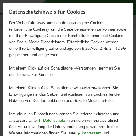
P
P
P
H
S
o
o
o
a
e
Datenschutzhinweis für Cookies
r
r
r
u
r
Publikationen
Der Webauftritt www.sachsen.de nutzt eigene Cookies
t
t
t
p
v
(erforderliche Cookies), um die Seite bereitstellen zu können sowie
a
a
a
t
i
mit Ihrer Einwilligung Cookies für Komfortfunktionen und Cookies
l
l
l
i
c
Energie aus Biomasse
Hauptinhalt
von Social Media Dienstleistern. Erforderliche Cookies werden
ü
n
t
n
e
ohne Ihre Einwilligung auf Grundlage von § 25 Abs. 2 Nr. 2 TTDSG
b
a
h
h
gespeichert und ausgelesen.
e
v
e
a
Energetische Verwertung pflanzlicher Biomasse
r
i
m
l
Mit einem Klick auf die Schaltfläche »Verstanden« nehmen Sie
g
g
e
t
den Hinweis zur Kenntnis.
r
a
n
e
t
Mit einem Klick auf die Schaltfläche »Auswählen« können Sie
i
i
Einwilligungen in das Setzen und Auslesen von Cookies für die
Nutzung von Komfortfunktionen und Soziale Medien erteilen.
f
o
e
n
Ihre aktuellen Einstellungen können Sie jederzeit einsehen und
n
anpassen. Unter
Datenschutz
informieren wir Sie ausführlich
d
über Art und Umfang der Datenverarbeitung sowie Ihre Rechte.
e
Weitere Informationen finden Sie unter
Impressum
und
N