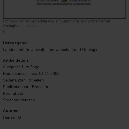
Informationen für Verpächter von landwirtschaftlichen Nutzflächen im
Ökologischen Landbau
©
Informationen
für
Herausgeber
Verpächter
Landesamt für Umwelt, Landwirtschaft und Geologie
von
landwirtschaftlichen
Artikeldetails
Nutzflächen
Ausgabe:
1. Auflage
im
Redaktionsschluss:
01.11.2002
Ökologischen
Landbau
Seitenanzahl:
8 Seiten
Publikationsart:
Broschüre
Format:
A5
Sprache:
deutsch
Autoren
Hänsel, M.