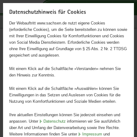
P
P
P
H
S
o
o
o
a
e
Datenschutzhinweis für Cookies
r
r
r
u
r
Publikationen
Der Webauftritt www.sachsen.de nutzt eigene Cookies
t
t
t
p
v
(erforderliche Cookies), um die Seite bereitstellen zu können sowie
a
a
a
t
i
mit Ihrer Einwilligung Cookies für Komfortfunktionen und Cookies
l
l
l
i
c
Informationen für
Hauptinhalt
von Social Media Dienstleistern. Erforderliche Cookies werden
ü
n
t
n
e
ohne Ihre Einwilligung auf Grundlage von § 25 Abs. 2 Nr. 2 TTDSG
Verpächter von
b
a
h
h
gespeichert und ausgelesen.
e
v
e
a
landwirtschaftlichen
r
i
m
l
Mit einem Klick auf die Schaltfläche »Verstanden« nehmen Sie
g
g
e
t
den Hinweis zur Kenntnis.
Nutzflächen im
r
a
n
e
t
Mit einem Klick auf die Schaltfläche »Auswählen« können Sie
Ökologischen Landbau
i
i
Einwilligungen in das Setzen und Auslesen von Cookies für die
Nutzung von Komfortfunktionen und Soziale Medien erteilen.
f
o
e
n
Ihre aktuellen Einstellungen können Sie jederzeit einsehen und
n
anpassen. Unter
Datenschutz
informieren wir Sie ausführlich
d
über Art und Umfang der Datenverarbeitung sowie Ihre Rechte.
e
Weitere Informationen finden Sie unter
Impressum
und
N