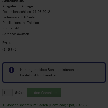
Artikeldetails
Ausgabe:
4. Auflage
Redaktionsschluss:
31.03.2012
Seitenanzahl:
6 Seiten
Publikationsart:
Faltblatt
Format:
A4
Sprache:
deutsch
Preis
0,00 €
Hinweis
Nur angemeldete Benutzer können die
Bestellfunktion benutzen.
Stück
In den Warenkorb
Johannisbeeren im Garten [Download; *.pdf, 790 kB]