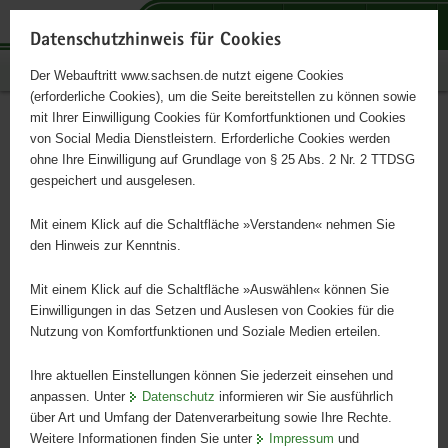
P
P
P
H
S
o
o
o
a
e
Datenschutzhinweis für Cookies
r
r
r
u
r
Publikationen
Der Webauftritt www.sachsen.de nutzt eigene Cookies
t
t
t
p
v
(erforderliche Cookies), um die Seite bereitstellen zu können sowie
a
a
a
t
i
mit Ihrer Einwilligung Cookies für Komfortfunktionen und Cookies
l
l
l
i
c
Johannisbeeren im Garten
Hauptinhalt
von Social Media Dienstleistern. Erforderliche Cookies werden
ü
n
t
n
e
ohne Ihre Einwilligung auf Grundlage von § 25 Abs. 2 Nr. 2 TTDSG
b
a
h
h
gespeichert und ausgelesen.
e
v
e
a
r
i
m
l
Mit einem Klick auf die Schaltfläche »Verstanden« nehmen Sie
g
g
e
t
den Hinweis zur Kenntnis.
r
a
n
e
t
Mit einem Klick auf die Schaltfläche »Auswählen« können Sie
i
i
Einwilligungen in das Setzen und Auslesen von Cookies für die
Nutzung von Komfortfunktionen und Soziale Medien erteilen.
f
o
e
n
Ihre aktuellen Einstellungen können Sie jederzeit einsehen und
n
anpassen. Unter
Datenschutz
informieren wir Sie ausführlich
d
über Art und Umfang der Datenverarbeitung sowie Ihre Rechte.
e
Weitere Informationen finden Sie unter
Impressum
und
N