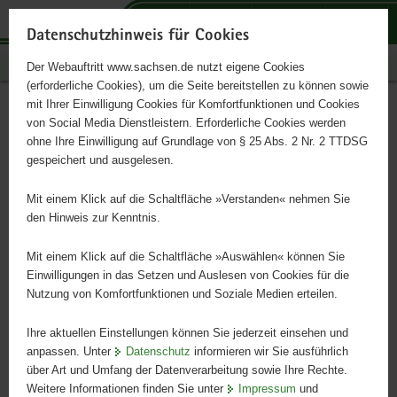
P
P
P
H
S
o
o
o
a
e
Datenschutzhinweis für Cookies
r
r
r
u
r
Publikationen
Der Webauftritt www.sachsen.de nutzt eigene Cookies
t
t
t
p
v
(erforderliche Cookies), um die Seite bereitstellen zu können sowie
a
a
a
t
i
mit Ihrer Einwilligung Cookies für Komfortfunktionen und Cookies
l
l
l
i
c
Landschaftsschutzgebiete
Hauptinhalt
von Social Media Dienstleistern. Erforderliche Cookies werden
ü
n
t
n
e
ohne Ihre Einwilligung auf Grundlage von § 25 Abs. 2 Nr. 2 TTDSG
b
a
h
h
gespeichert und ausgelesen.
e
v
e
a
r
i
m
l
Mit einem Klick auf die Schaltfläche »Verstanden« nehmen Sie
g
g
e
t
den Hinweis zur Kenntnis.
r
a
n
e
t
Mit einem Klick auf die Schaltfläche »Auswählen« können Sie
i
i
Einwilligungen in das Setzen und Auslesen von Cookies für die
Nutzung von Komfortfunktionen und Soziale Medien erteilen.
f
o
e
n
Ihre aktuellen Einstellungen können Sie jederzeit einsehen und
n
anpassen. Unter
Datenschutz
informieren wir Sie ausführlich
d
über Art und Umfang der Datenverarbeitung sowie Ihre Rechte.
e
Weitere Informationen finden Sie unter
Impressum
und
N