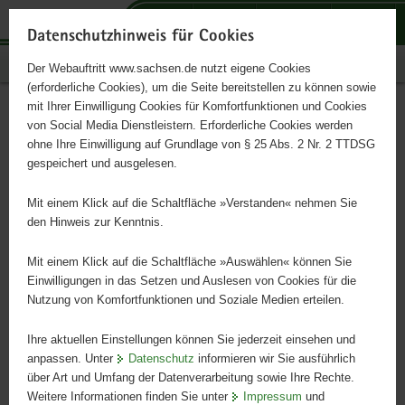
P
P
P
H
S
o
o
o
a
e
Datenschutzhinweis für Cookies
r
r
r
u
r
Publikationen
Der Webauftritt www.sachsen.de nutzt eigene Cookies
t
t
t
p
v
(erforderliche Cookies), um die Seite bereitstellen zu können sowie
a
a
a
t
i
mit Ihrer Einwilligung Cookies für Komfortfunktionen und Cookies
l
l
l
i
c
Nachwachsende Rohstoffe
Hauptinhalt
von Social Media Dienstleistern. Erforderliche Cookies werden
ü
n
t
n
e
ohne Ihre Einwilligung auf Grundlage von § 25 Abs. 2 Nr. 2 TTDSG
b
a
h
h
gespeichert und ausgelesen.
e
v
e
a
Rohstoffe und Verwertungsmöglichkeiten
r
i
m
l
Mit einem Klick auf die Schaltfläche »Verstanden« nehmen Sie
g
g
e
t
den Hinweis zur Kenntnis.
r
a
n
e
t
Mit einem Klick auf die Schaltfläche »Auswählen« können Sie
i
i
Einwilligungen in das Setzen und Auslesen von Cookies für die
Nutzung von Komfortfunktionen und Soziale Medien erteilen.
f
o
e
n
Ihre aktuellen Einstellungen können Sie jederzeit einsehen und
n
anpassen. Unter
Datenschutz
informieren wir Sie ausführlich
d
über Art und Umfang der Datenverarbeitung sowie Ihre Rechte.
e
Weitere Informationen finden Sie unter
Impressum
und
N