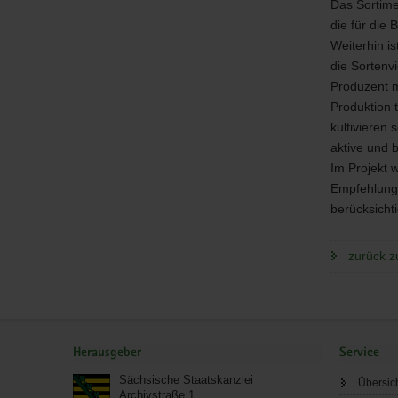
Das Sortime
bei
Beet-
die für die
und
Weiterhin is
Balkonpfl
die Sortenvi
mit
Produzent m
den
Produktion 
Schwerpu
Gazanien,
kultivieren 
Verbenen
aktive und b
und
Im Projekt 
Callunen
Empfehlungs
berücksicht
zurück z
Service
Herausgeber
Service
Sächsische Staatskanzlei
Übersic
Archivstraße 1