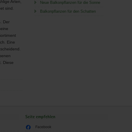
hlige Arten,
Neue Balkonpflanzen für die Sonne
et sind.
Balkonpflanzen für den Schatten
ß. Der
seine
Sortiment
ich. Eine
ntscheidend.
rbenen
. Diese
Seite empfehlen
Facebook