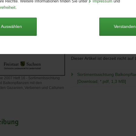
hre Rechte. Weitere Informationen finden Sie unter
Impressum
und
Seitenanzahl:
79 Seiten
refreiheit
.
Publikationsart:
Schriftenreihe
Format:
A4
Sprache:
deutsch
Auswählen
Verstanden
Autoren
Kollatz, Beate
Dieser Artikel ist derzeit nicht auf
Sortimentssichtung Balkonpfl
he 2007 Heft 16 - Sortimentssichtung
[Download; *.pdf, 1,3 MB]
nd Balkonpflanzen mit den
ten Gazanien, Verbenen und Callunen
eihe
eibung
ssichtung