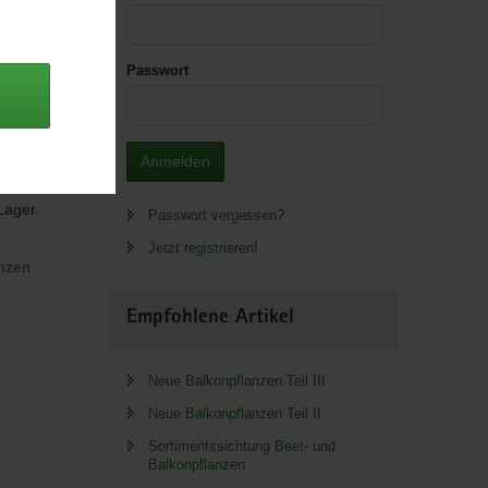
Passwort
Anmelden
 Lager.
Passwort vergessen?
Jetzt registrieren!
anzen
Empfohlene Artikel
Neue Balkonpflanzen Teil III
Neue Balkonpflanzen Teil II
Sortimentssichtung Beet- und
Balkonpflanzen