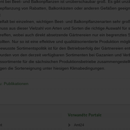
nt bei Beet- und Balkonpflanzen ist unüberschaubar groß. Es gibt unzä
 Bepflanzung von Rabatten, Balkonkästen oder anderen Gefäßen geeign
t
anzen
elfalt bei einzelnen, wichtigen Beet- und Balkonpflanzenarten sehr gro
uss aus dieser Vielzahl von Arten und Sorten die richtige Auswahl für 
treffen, wobei auch direkt absetzende Gärtnereien nur ein begrenztes 
nkten
sollten. Nur so ist eine effektive und qualitätsorientierte Produktion mögl
ewusste Sortimentspolitik ist für den Betriebserfolg der Gärtnereien e
wurden von den derzeit verfügbaren Sortimenten bei Gazanien und Ve
sortimente für die sächsischen Produktionsbetriebe zusammengestellt
igen die Sorteneignung unter hiesigen Klimabedingungen.
u: Publikationen
Verwandte Portale
ht
Amt24