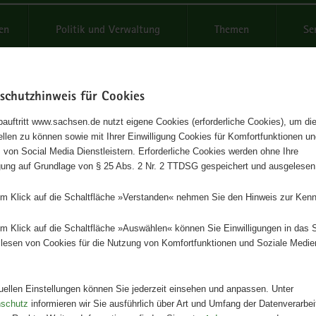
reifende
en
Politik und Verwaltung
Themen
Se
schutzhinweis für Cookies
Schrif
auftritt www.sachsen.de nutzt eigene Cookies (erforderliche Cookies), um die
tellen zu können sowie mit Ihrer Einwilligung Cookies für Komfortfunktionen u
imentssichtung Balkonpflanze
t
 von Social Media Dienstleistern. Erforderliche Cookies werden ohne Ihre
igung auf Grundlage von § 25 Abs. 2 Nr. 2 TTDSG gespeichert und ausgelesen
eihe, Heft 16/2007
em Klick auf die Schaltfläche »Verstanden« nehmen Sie den Hinweis zur Kenn
Herausgeber
em Klick auf die Schaltfläche »Auswählen« können Sie Einwilligungen in das 
Landesamt für Umwelt, Landwirts
lesen von Cookies für die Nutzung von Komfortfunktionen und Soziale Medie
Geologie
Artikeldetails
tuellen Einstellungen können Sie jederzeit einsehen und anpassen. Unter
Ausgabe:
1. Auflage
nschutz
informieren wir Sie ausführlich über Art und Umfang der Datenverarbe
Redaktionsschluss:
29.06.2007