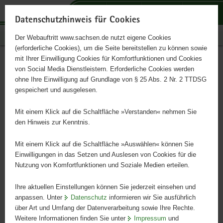
P
P
P
H
S
o
o
o
a
e
Datenschutzhinweis für Cookies
r
r
r
u
r
Publikationen
Der Webauftritt www.sachsen.de nutzt eigene Cookies
t
t
t
p
v
(erforderliche Cookies), um die Seite bereitstellen zu können sowie
a
a
a
t
i
mit Ihrer Einwilligung Cookies für Komfortfunktionen und Cookies
l
l
l
i
c
Jahresbericht 2007
Hauptinhalt
von Social Media Dienstleistern. Erforderliche Cookies werden
ü
n
t
n
e
ohne Ihre Einwilligung auf Grundlage von § 25 Abs. 2 Nr. 2 TTDSG
b
a
h
h
gespeichert und ausgelesen.
e
v
e
a
des Sächsischen Staatsarchivs
r
i
m
l
Mit einem Klick auf die Schaltfläche »Verstanden« nehmen Sie
g
g
e
t
den Hinweis zur Kenntnis.
r
a
n
e
t
Mit einem Klick auf die Schaltfläche »Auswählen« können Sie
i
i
Einwilligungen in das Setzen und Auslesen von Cookies für die
Nutzung von Komfortfunktionen und Soziale Medien erteilen.
f
o
e
n
Ihre aktuellen Einstellungen können Sie jederzeit einsehen und
n
anpassen. Unter
Datenschutz
informieren wir Sie ausführlich
d
über Art und Umfang der Datenverarbeitung sowie Ihre Rechte.
e
Weitere Informationen finden Sie unter
Impressum
und
N