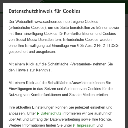
P
P
P
H
S
o
o
o
a
e
Datenschutzhinweis für Cookies
r
r
r
u
r
Publikationen
Der Webauftritt www.sachsen.de nutzt eigene Cookies
t
t
t
p
v
(erforderliche Cookies), um die Seite bereitstellen zu können sowie
a
a
a
t
i
mit Ihrer Einwilligung Cookies für Komfortfunktionen und Cookies
l
l
l
i
c
Rechtsberatung
Hauptinhalt
von Social Media Dienstleistern. Erforderliche Cookies werden
ü
n
t
n
e
ohne Ihre Einwilligung auf Grundlage von § 25 Abs. 2 Nr. 2 TTDSG
b
a
h
h
gespeichert und ausgelesen.
e
v
e
a
r
i
m
l
Mit einem Klick auf die Schaltfläche »Verstanden« nehmen Sie
g
g
e
t
den Hinweis zur Kenntnis.
r
a
n
e
t
Mit einem Klick auf die Schaltfläche »Auswählen« können Sie
i
i
Einwilligungen in das Setzen und Auslesen von Cookies für die
Nutzung von Komfortfunktionen und Soziale Medien erteilen.
f
o
e
n
Ihre aktuellen Einstellungen können Sie jederzeit einsehen und
n
anpassen. Unter
Datenschutz
informieren wir Sie ausführlich
d
über Art und Umfang der Datenverarbeitung sowie Ihre Rechte.
e
Weitere Informationen finden Sie unter
Impressum
und
N