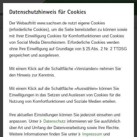
P
P
P
H
S
o
o
o
a
e
Datenschutzhinweis für Cookies
r
r
r
u
r
Publikationen
Der Webauftritt www.sachsen.de nutzt eigene Cookies
t
t
t
p
v
(erforderliche Cookies), um die Seite bereitstellen zu können sowie
a
a
a
t
i
mit Ihrer Einwilligung Cookies für Komfortfunktionen und Cookies
l
l
l
i
c
Waldfunktionenkartierung
Hauptinhalt
von Social Media Dienstleistern. Erforderliche Cookies werden
ü
n
t
n
e
ohne Ihre Einwilligung auf Grundlage von § 25 Abs. 2 Nr. 2 TTDSG
b
a
h
h
gespeichert und ausgelesen.
e
v
e
a
Grundsätze - Aufgaben - Ergebnisse
r
i
m
l
Mit einem Klick auf die Schaltfläche »Verstanden« nehmen Sie
g
g
e
t
den Hinweis zur Kenntnis.
r
a
n
e
t
Mit einem Klick auf die Schaltfläche »Auswählen« können Sie
i
i
Einwilligungen in das Setzen und Auslesen von Cookies für die
Nutzung von Komfortfunktionen und Soziale Medien erteilen.
f
o
e
n
Ihre aktuellen Einstellungen können Sie jederzeit einsehen und
n
anpassen. Unter
Datenschutz
informieren wir Sie ausführlich
d
über Art und Umfang der Datenverarbeitung sowie Ihre Rechte.
e
Weitere Informationen finden Sie unter
Impressum
und
N