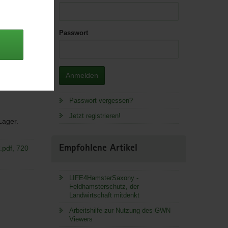
Passwort
 Guddat,
Anmelden
einhard;
Passwort vergessen?
Jetzt registrieren!
 Lager.
.pdf, 720
Empfohlene Artikel
LIFE4HamsterSaxony -
Feldhamsterschutz, der
Landwirtschaft mitdenkt
Arbeitshilfe zur Nutzung des GWN
Viewers