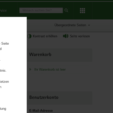
Suchbegriff
rvice
Suche starten
Übergeordnete Seiten
tgröße anpassen
Kontrast erhöhen
Seite vorlesen
 Seite
nd
Weitere
Warenkorb
Information
.
Ihr Warenkorb ist leer
tnis.
Setzen
chaft und
n
Benutzerkonto
itung
E-Mail-Adresse