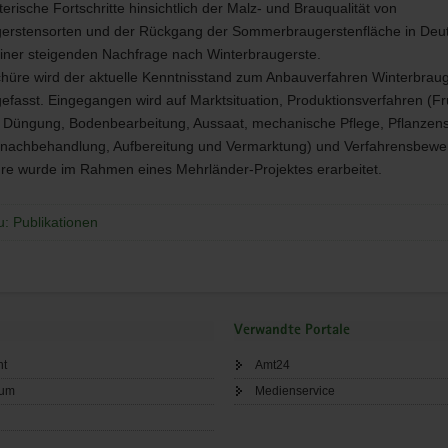
rische Fortschritte hinsichtlich der Malz- und Brauqualität von
gerstensorten und der Rückgang der Sommerbraugerstenfläche in Deu
einer steigenden Nachfrage nach Winterbraugerste.
chüre wird der aktuelle Kenntnisstand zum Anbauverfahren Winterbrau
asst. Eingegangen wird auf Marktsituation, Produktionsverfahren (Fr
 Düngung, Bodenbearbeitung, Aussaat, mechanische Pflege, Pflanzens
enachbehandlung, Aufbereitung und Vermarktung) und Verfahrensbewe
re wurde im Rahmen eines Mehrländer-Projektes erarbeitet.
u: Publikationen
Verwandte Portale
ht
Amt24
sum
Medienservice