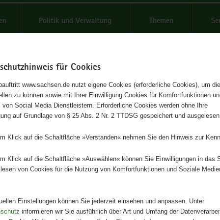
reifende
en
Politik und Verwaltung
Themen
Se
schutzhinweis für Cookies
Schrif
auftritt www.sachsen.de nutzt eigene Cookies (erforderliche Cookies), um die
tellen zu können sowie mit Ihrer Einwilligung Cookies für Komfortfunktionen u
erbraugerste
t
 von Social Media Dienstleistern. Erforderliche Cookies werden ohne Ihre
igung auf Grundlage von § 25 Abs. 2 Nr. 2 TTDSG gespeichert und ausgelesen
ehlungen für Mittel- und Süddeutschland
em Klick auf die Schaltfläche »Verstanden« nehmen Sie den Hinweis zur Kenn
Herausgeber
em Klick auf die Schaltfläche »Auswählen« können Sie Einwilligungen in das 
Landesamt für Umwelt, Landwirts
lesen von Cookies für die Nutzung von Komfortfunktionen und Soziale Medie
Geologie
Artikeldetails
tuellen Einstellungen können Sie jederzeit einsehen und anpassen. Unter
Ausgabe:
1. Auflage
nschutz
informieren wir Sie ausführlich über Art und Umfang der Datenverarbe
Redaktionsschluss:
31.05.2013