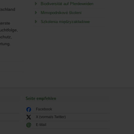
Biodiversität auf Pferdeweiden
tschland
Mimopodnikové školení
Szkolenia międzyzakładowe
gerste
uchtfolge,
chutz,
rtung.
Seite empfehlen
Facebook
X (vormals Twitter)
E-Mail