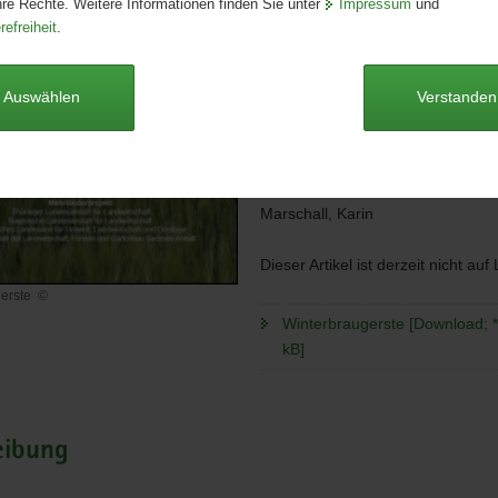
hre Rechte. Weitere Informationen finden Sie unter
Impressum
und
Seitenanzahl:
47 Seiten
refreiheit
.
Publikationsart:
Broschüre
Format:
A4
Sprache:
deutsch
Auswählen
Verstanden
Autoren
Farack, Martin; Degner, Joachim;
Christian; Zorn, Wilfried; Götz, R
Marschall, Karin
Dieser Artikel ist derzeit nicht auf
gerste
©
ugerste
Winterbraugerste [Download; *
kB]
eibung