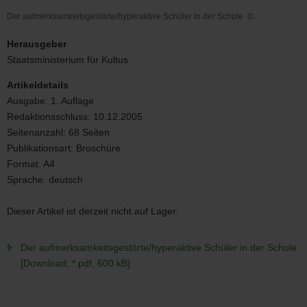
Der aufmerksamkeitsgestörte/hyperaktive Schüler in der Schule
©
Der
aufmerksamkeitsgestörte/hyperaktive
Herausgeber
Schüler
Staatsministerium für Kultus
in
der
Artikeldetails
Schule
Ausgabe:
1. Auflage
Redaktionsschluss:
10.12.2005
Seitenanzahl:
68 Seiten
Publikationsart:
Broschüre
Format:
A4
Sprache:
deutsch
Dieser Artikel ist derzeit nicht auf Lager.
Der aufmerksamkeitsgestörte/hyperaktive Schüler in der Schule
[Download; *.pdf, 600 kB]