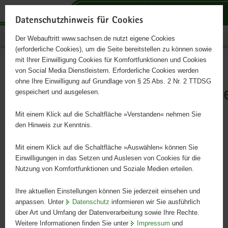
P
P
P
H
S
o
o
o
a
e
Datenschutzhinweis für Cookies
r
r
r
u
r
Publikationen
Der Webauftritt www.sachsen.de nutzt eigene Cookies
t
t
t
p
v
(erforderliche Cookies), um die Seite bereitstellen zu können sowie
a
a
a
t
i
mit Ihrer Einwilligung Cookies für Komfortfunktionen und Cookies
l
l
l
i
c
Der
Hauptinhalt
von Social Media Dienstleistern. Erforderliche Cookies werden
ü
n
t
n
e
ohne Ihre Einwilligung auf Grundlage von § 25 Abs. 2 Nr. 2 TTDSG
aufmerksamkeitsgestörte/hype
b
a
h
h
gespeichert und ausgelesen.
e
v
e
a
Schüler in der Schule
r
i
m
l
Mit einem Klick auf die Schaltfläche »Verstanden« nehmen Sie
g
g
e
t
den Hinweis zur Kenntnis.
r
a
n
Arbeitsmaterial für die Hand des Lehrers
e
t
Mit einem Klick auf die Schaltfläche »Auswählen« können Sie
i
i
Einwilligungen in das Setzen und Auslesen von Cookies für die
Nutzung von Komfortfunktionen und Soziale Medien erteilen.
f
o
e
n
Ihre aktuellen Einstellungen können Sie jederzeit einsehen und
n
anpassen. Unter
Datenschutz
informieren wir Sie ausführlich
d
über Art und Umfang der Datenverarbeitung sowie Ihre Rechte.
e
Weitere Informationen finden Sie unter
Impressum
und
N