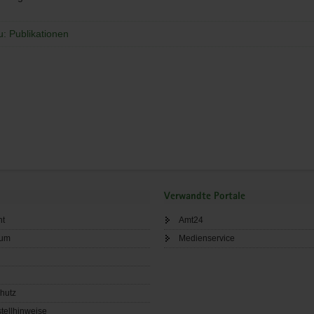
u: Publikationen
Verwandte Portale
ht
Amt24
sum
Medienservice
hutz
tellhinweise