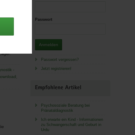
Passwort
Anmelden
 Lager.
Passwort vergessen?
Jetzt registrieren!
nostik -
Download;
Empfohlene Artikel
Psychosoziale Beratung bei
Pränataldiagnostik
Ich erwarte ein Kind - Informationen
zu Schwangerschaft und Geburt in
ie
Urdu