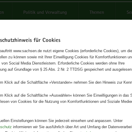
reifende
en
Politik und Verwaltung
Themen
Se
schutzhinweis für Cookies
Schrif
auftritt www.sachsen.de nutzt eigene Cookies (erforderliche Cookies), um die
tellen zu können sowie mit Ihrer Einwilligung Cookies für Komfortfunktionen u
rmation zur Pränataldiagnostik
t
 von Social Media Dienstleistern. Erforderliche Cookies werden ohne Ihre
igung auf Grundlage von § 25 Abs. 2 Nr. 2 TTDSG gespeichert und ausgelesen
tt für den Mutterpass
em Klick auf die Schaltfläche »Verstanden« nehmen Sie den Hinweis zur Kenn
Herausgeber
em Klick auf die Schaltfläche »Auswählen« können Sie Einwilligungen in das 
Sächsisches Staatsministerium für
lesen von Cookies für die Nutzung von Komfortfunktionen und Soziale Medie
Gesundheit und Gesellschaftliche
Zusammenhalt
tuellen Einstellungen können Sie jederzeit einsehen und anpassen. Unter
Artikeldetails
nschutz
informieren wir Sie ausführlich über Art und Umfang der Datenverarbe
Ausgabe:
6. Auflage