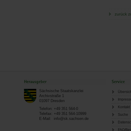
zurück z
Service
Herausgeber
Service
Sächsische Staatskanzlei
Übersic
Archivstraße 1
Impres
01097
Dresden
Kontakt
Telefon:
+49 351 564-0
Telefax:
+49 351 564-10999
Suche
E-Mail:
info@sk.sachsen.de
Datensc
FAQ/Bes