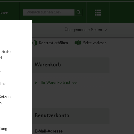
Suchbegriff
rvice
Suche starten
Übergeordnete Seiten
tgröße anpassen
Kontrast erhöhen
Seite vorlesen
 Seite
nd
Weitere
Warenkorb
Information
.
Ihr Warenkorb ist leer
tnis.
Setzen
 Soziales,
n
n
Benutzerkonto
itung
E-Mail-Adresse