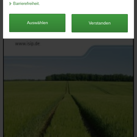
Barrierefreiheit
.
a
v
i
Auswählen
Verstanden
g
a
t
i
o
n