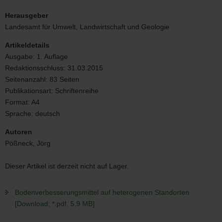
Bodenverbesserungsmittel
auf
Herausgeber
heterogenen
Landesamt für Umwelt, Landwirtschaft und Geologie
Standorten
Artikeldetails
Ausgabe:
1. Auflage
Redaktionsschluss:
31.03.2015
Seitenanzahl:
83 Seiten
Publikationsart:
Schriftenreihe
Format:
A4
Sprache:
deutsch
Autoren
Pößneck, Jörg
Dieser Artikel ist derzeit nicht auf Lager.
Bodenverbesserungsmittel auf heterogenen Standorten
[Download; *.pdf, 5,9 MB]