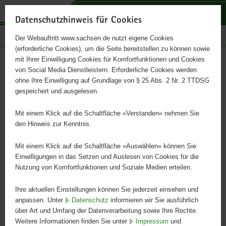
P
P
P
H
S
o
o
o
a
e
Datenschutzhinweis für Cookies
r
r
r
u
r
Publikationen
Der Webauftritt www.sachsen.de nutzt eigene Cookies
t
t
t
p
v
(erforderliche Cookies), um die Seite bereitstellen zu können sowie
a
a
a
t
i
mit Ihrer Einwilligung Cookies für Komfortfunktionen und Cookies
l
l
l
i
c
Bodenverbesserungsmittel
Hauptinhalt
von Social Media Dienstleistern. Erforderliche Cookies werden
ü
n
t
n
e
ohne Ihre Einwilligung auf Grundlage von § 25 Abs. 2 Nr. 2 TTDSG
auf heterogenen Standorten
b
a
h
h
gespeichert und ausgelesen.
e
v
e
a
r
i
m
l
Mit einem Klick auf die Schaltfläche »Verstanden« nehmen Sie
Schriftenreihe, Heft 18/2015
g
g
e
t
den Hinweis zur Kenntnis.
r
a
n
e
t
Mit einem Klick auf die Schaltfläche »Auswählen« können Sie
i
i
Einwilligungen in das Setzen und Auslesen von Cookies für die
Nutzung von Komfortfunktionen und Soziale Medien erteilen.
f
o
e
n
Ihre aktuellen Einstellungen können Sie jederzeit einsehen und
n
anpassen. Unter
Datenschutz
informieren wir Sie ausführlich
d
über Art und Umfang der Datenverarbeitung sowie Ihre Rechte.
e
Weitere Informationen finden Sie unter
Impressum
und
N