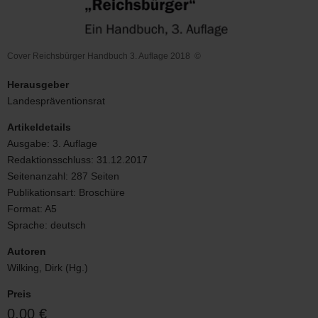
Cover Reichsbürger Handbuch 3. Auflage 2018
©
Cover
Reichsbürger
Herausgeber
Handbuch
Landespräventionsrat
3.
Auflage
Artikeldetails
2018
Ausgabe:
3. Auflage
Redaktionsschluss:
31.12.2017
Seitenanzahl:
287 Seiten
Publikationsart:
Broschüre
Format:
A5
Sprache:
deutsch
Autoren
Wilking, Dirk (Hg.)
Preis
0,00 €