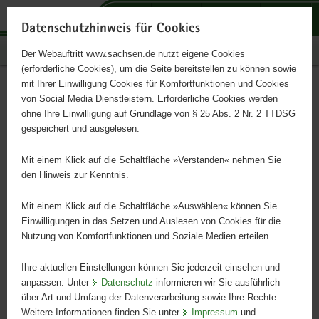
P
P
P
H
S
o
o
o
a
e
Datenschutzhinweis für Cookies
r
r
r
u
r
Publikationen
Der Webauftritt www.sachsen.de nutzt eigene Cookies
t
t
t
p
v
(erforderliche Cookies), um die Seite bereitstellen zu können sowie
a
a
a
t
i
mit Ihrer Einwilligung Cookies für Komfortfunktionen und Cookies
l
l
l
i
c
Reichsbürger – Ein
Hauptinhalt
von Social Media Dienstleistern. Erforderliche Cookies werden
ü
n
t
n
e
ohne Ihre Einwilligung auf Grundlage von § 25 Abs. 2 Nr. 2 TTDSG
Handbuch – 3. Auflage:
b
a
h
h
gespeichert und ausgelesen.
e
v
e
a
NEUAUFLAGE 2018
r
i
m
l
Mit einem Klick auf die Schaltfläche »Verstanden« nehmen Sie
g
g
e
t
den Hinweis zur Kenntnis.
r
a
n
demos - Brandenburgisches Institut für Gemeinwesenberatung
e
t
Mit einem Klick auf die Schaltfläche »Auswählen« können Sie
i
i
Einwilligungen in das Setzen und Auslesen von Cookies für die
Nutzung von Komfortfunktionen und Soziale Medien erteilen.
f
o
e
n
Ihre aktuellen Einstellungen können Sie jederzeit einsehen und
n
anpassen. Unter
Datenschutz
informieren wir Sie ausführlich
d
über Art und Umfang der Datenverarbeitung sowie Ihre Rechte.
e
Weitere Informationen finden Sie unter
Impressum
und
N