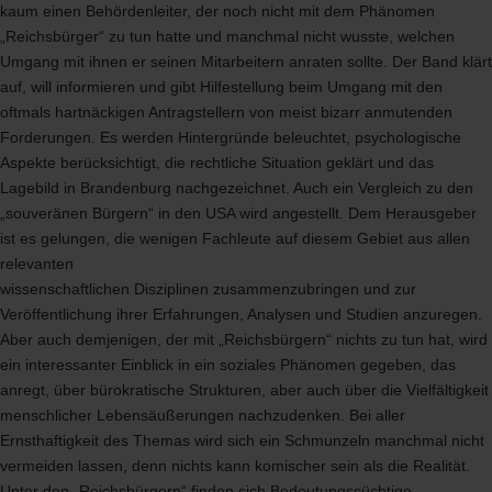
kaum einen Behördenleiter, der noch nicht mit dem Phänomen
„Reichsbürger“ zu tun hatte und manchmal nicht wusste, welchen
Umgang mit ihnen er seinen Mitarbeitern anraten sollte. Der Band klärt
auf, will informieren und gibt Hilfestellung beim Umgang mit den
oftmals hartnäckigen Antragstellern von meist bizarr anmutenden
Forderungen. Es werden Hintergründe beleuchtet, psychologische
Aspekte berücksichtigt, die rechtliche Situation geklärt und das
Lagebild in Brandenburg nachgezeichnet. Auch ein Vergleich zu den
„souveränen Bürgern“ in den
USA
wird angestellt. Dem Herausgeber
ist es gelungen, die wenigen Fachleute auf diesem Gebiet aus allen
relevanten
wissenschaftlichen Disziplinen zusammenzubringen und zur
Veröffentlichung ihrer Erfahrungen, Analysen und Studien anzuregen.
Aber auch demjenigen, der mit „Reichsbürgern“ nichts zu tun hat, wird
ein interessanter Einblick in ein soziales Phänomen gegeben, das
anregt, über bürokratische Strukturen, aber auch über die Vielfältigkeit
menschlicher Lebensäußerungen nachzudenken. Bei aller
Ernsthaftigkeit des Themas wird sich ein Schmunzeln manchmal nicht
vermeiden lassen, denn nichts kann komischer sein als die Realität.
Unter den „Reichsbürgern“ finden sich Bedeutungssüchtige,