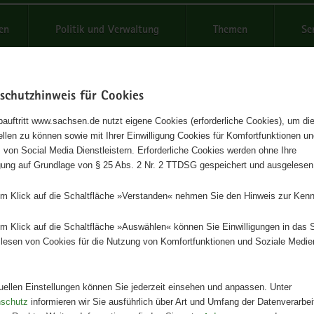
reifende
en
Politik und Verwaltung
Themen
Se
schutzhinweis für Cookies
Schrif
auftritt www.sachsen.de nutzt eigene Cookies (erforderliche Cookies), um die
tellen zu können sowie mit Ihrer Einwilligung Cookies für Komfortfunktionen u
twirtschaft und Erholung
t
 von Social Media Dienstleistern. Erforderliche Cookies werden ohne Ihre
igung auf Grundlage von § 25 Abs. 2 Nr. 2 TTDSG gespeichert und ausgelesen
gsgrundsätze im sächsischen Staatswald
em Klick auf die Schaltfläche »Verstanden« nehmen Sie den Hinweis zur Kenn
Herausgeber
em Klick auf die Schaltfläche »Auswählen« können Sie Einwilligungen in das 
Staatsbetrieb Sachsenforst
lesen von Cookies für die Nutzung von Komfortfunktionen und Soziale Medie
Artikeldetails
Ausgabe:
2. Auflage
tuellen Einstellungen können Sie jederzeit einsehen und anpassen. Unter
Redaktionsschluss:
04.05.2019
nschutz
informieren wir Sie ausführlich über Art und Umfang der Datenverarbe
Seitenanzahl:
32 Seiten