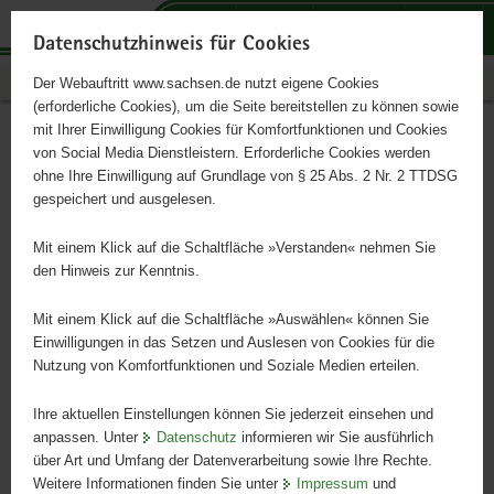
P
P
P
H
S
o
o
o
a
e
Datenschutzhinweis für Cookies
r
r
r
u
r
Publikationen
Der Webauftritt www.sachsen.de nutzt eigene Cookies
t
t
t
p
v
(erforderliche Cookies), um die Seite bereitstellen zu können sowie
a
a
a
t
i
mit Ihrer Einwilligung Cookies für Komfortfunktionen und Cookies
l
l
l
i
c
Ein guter Start
Hauptinhalt
von Social Media Dienstleistern. Erforderliche Cookies werden
ü
n
t
n
e
ohne Ihre Einwilligung auf Grundlage von § 25 Abs. 2 Nr. 2 TTDSG
b
a
h
h
gespeichert und ausgelesen.
e
v
e
a
Grundschulen in Sachsen
r
i
m
l
Mit einem Klick auf die Schaltfläche »Verstanden« nehmen Sie
g
g
e
t
den Hinweis zur Kenntnis.
r
a
n
e
t
Mit einem Klick auf die Schaltfläche »Auswählen« können Sie
i
i
Einwilligungen in das Setzen und Auslesen von Cookies für die
Nutzung von Komfortfunktionen und Soziale Medien erteilen.
f
o
e
n
Ihre aktuellen Einstellungen können Sie jederzeit einsehen und
n
anpassen. Unter
Datenschutz
informieren wir Sie ausführlich
d
über Art und Umfang der Datenverarbeitung sowie Ihre Rechte.
e
Weitere Informationen finden Sie unter
Impressum
und
N