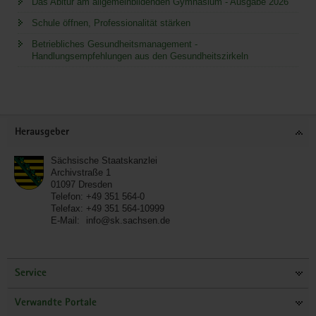
Das Abitur am allgemeinbildenden Gymnasium - Ausgabe 2026
Schule öffnen, Professionalität stärken
Betriebliches Gesundheitsmanagement -
Handlungsempfehlungen aus den Gesundheitszirkeln
Service
Herausgeber
Sächsische Staatskanzlei
Archivstraße 1
01097
Dresden
Telefon:
+49 351 564-0
Telefax:
+49 351 564-10999
E-Mail:
info@sk.sachsen.de
Service
Verwandte Portale