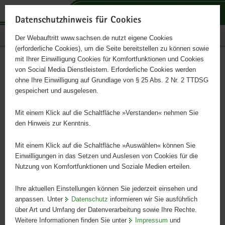
P
P
P
H
S
o
o
o
a
e
Datenschutzhinweis für Cookies
r
r
r
u
r
Publikationen
Der Webauftritt www.sachsen.de nutzt eigene Cookies
t
t
t
p
v
(erforderliche Cookies), um die Seite bereitstellen zu können sowie
a
a
a
t
i
mit Ihrer Einwilligung Cookies für Komfortfunktionen und Cookies
l
l
l
i
c
Jahresbericht der
Hauptinhalt
von Social Media Dienstleistern. Erforderliche Cookies werden
ü
n
t
n
e
ohne Ihre Einwilligung auf Grundlage von § 25 Abs. 2 Nr. 2 TTDSG
unabhängigen Messstelle
b
a
h
h
gespeichert und ausgelesen.
e
v
e
a
(2013)
r
i
m
l
Mit einem Klick auf die Schaltfläche »Verstanden« nehmen Sie
g
g
e
t
den Hinweis zur Kenntnis.
r
a
n
e
t
Mit einem Klick auf die Schaltfläche »Auswählen« können Sie
i
i
Einwilligungen in das Setzen und Auslesen von Cookies für die
Nutzung von Komfortfunktionen und Soziale Medien erteilen.
f
o
e
n
Ihre aktuellen Einstellungen können Sie jederzeit einsehen und
n
anpassen. Unter
Datenschutz
informieren wir Sie ausführlich
d
über Art und Umfang der Datenverarbeitung sowie Ihre Rechte.
e
Weitere Informationen finden Sie unter
Impressum
und
N