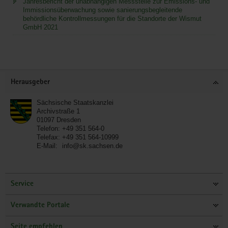
Jahresbericht der unabhängigen Messstelle zur Emissions- und
Immissionsüberwachung sowie sanierungsbegleitende
behördliche Kontrollmessungen für die Standorte der Wismut
GmbH 2021
Service
Herausgeber
Sächsische Staatskanzlei
Archivstraße 1
01097
Dresden
Telefon:
+49 351 564-0
Telefax:
+49 351 564-10999
E-Mail:
info@sk.sachsen.de
Service
Verwandte Portale
Seite empfehlen