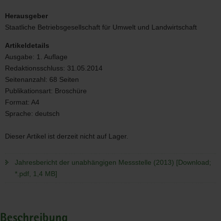
Jahresbericht
der
Herausgeber
unabhängigen
Staatliche Betriebsgesellschaft für Umwelt und Landwirtschaft
Messstelle
(2013)
Artikeldetails
Ausgabe:
1. Auflage
Redaktionsschluss:
31.05.2014
Seitenanzahl:
68 Seiten
Publikationsart:
Broschüre
Format:
A4
Sprache:
deutsch
Dieser Artikel ist derzeit nicht auf Lager.
Jahresbericht der unabhängigen Messstelle (2013) [Download;
*.pdf, 1,4 MB]
Beschreibung