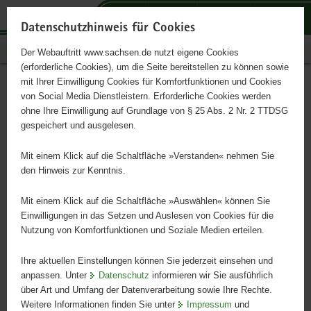
P
P
P
H
S
o
o
o
a
e
Datenschutzhinweis für Cookies
r
r
r
u
r
Publikationen
Der Webauftritt www.sachsen.de nutzt eigene Cookies
t
t
t
p
v
(erforderliche Cookies), um die Seite bereitstellen zu können sowie
a
a
a
t
i
mit Ihrer Einwilligung Cookies für Komfortfunktionen und Cookies
l
l
l
i
c
Landesaktionsplan zur
Hauptinhalt
von Social Media Dienstleistern. Erforderliche Cookies werden
ü
n
t
n
e
ohne Ihre Einwilligung auf Grundlage von § 25 Abs. 2 Nr. 2 TTDSG
Akzeptanz der Vielfalt von
b
a
h
h
gespeichert und ausgelesen.
e
v
e
a
Lebensentwürfen
r
i
m
l
Mit einem Klick auf die Schaltfläche »Verstanden« nehmen Sie
g
g
e
t
den Hinweis zur Kenntnis.
r
a
n
e
t
Mit einem Klick auf die Schaltfläche »Auswählen« können Sie
i
i
Einwilligungen in das Setzen und Auslesen von Cookies für die
Nutzung von Komfortfunktionen und Soziale Medien erteilen.
f
o
e
n
Ihre aktuellen Einstellungen können Sie jederzeit einsehen und
n
anpassen. Unter
Datenschutz
informieren wir Sie ausführlich
d
über Art und Umfang der Datenverarbeitung sowie Ihre Rechte.
e
Weitere Informationen finden Sie unter
Impressum
und
N