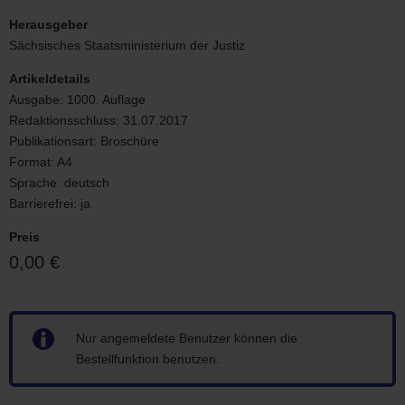
Landesaktionsplan
zur
Herausgeber
Akzeptanz
Sächsisches Staatsministerium der Justiz
der
Vielfalt
Artikeldetails
von
Ausgabe:
1000. Auflage
Lebensentwürfen
Redaktionsschluss:
31.07.2017
Publikationsart:
Broschüre
Format:
A4
Sprache:
deutsch
Barrierefrei:
ja
Preis
0,00 €
Hinweis
Nur angemeldete Benutzer können die
Bestellfunktion benutzen.