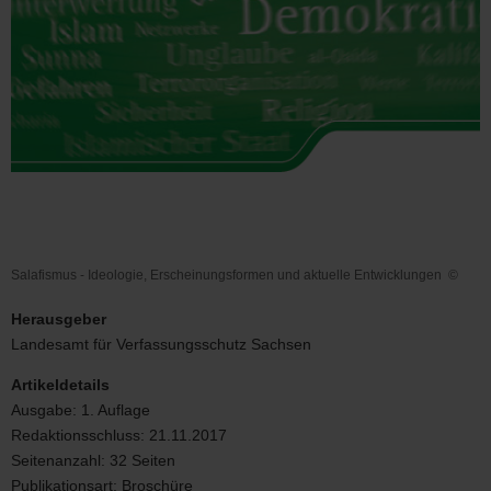
Salafismus - Ideologie, Erscheinungsformen und aktuelle Entwicklungen
©
Salafismus
-
Herausgeber
Ideologie,
Landesamt für Verfassungsschutz Sachsen
Erscheinungsformen
und
Artikeldetails
aktuelle
Ausgabe:
1. Auflage
Entwicklungen
Redaktionsschluss:
21.11.2017
Seitenanzahl:
32 Seiten
Publikationsart:
Broschüre