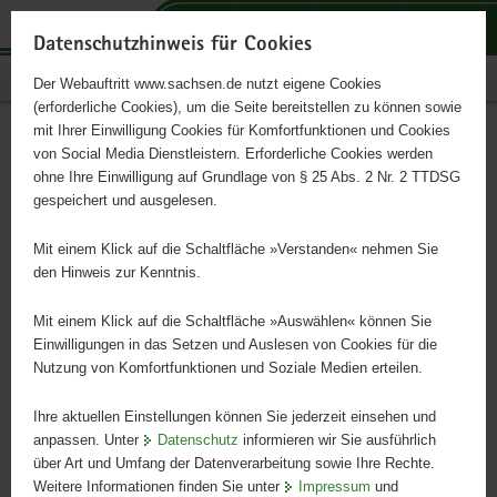
P
P
P
H
S
o
o
o
a
e
Datenschutzhinweis für Cookies
r
r
r
u
r
Publikationen
Der Webauftritt www.sachsen.de nutzt eigene Cookies
t
t
t
p
v
(erforderliche Cookies), um die Seite bereitstellen zu können sowie
a
a
a
t
i
mit Ihrer Einwilligung Cookies für Komfortfunktionen und Cookies
l
l
l
i
c
Salafismus
Hauptinhalt
von Social Media Dienstleistern. Erforderliche Cookies werden
ü
n
t
n
e
ohne Ihre Einwilligung auf Grundlage von § 25 Abs. 2 Nr. 2 TTDSG
b
a
h
h
gespeichert und ausgelesen.
e
v
e
a
Ideologie, Erscheinungsformen und aktuelle Entwicklungen
r
i
m
l
Mit einem Klick auf die Schaltfläche »Verstanden« nehmen Sie
g
g
e
t
den Hinweis zur Kenntnis.
r
a
n
e
t
Mit einem Klick auf die Schaltfläche »Auswählen« können Sie
i
i
Einwilligungen in das Setzen und Auslesen von Cookies für die
Nutzung von Komfortfunktionen und Soziale Medien erteilen.
f
o
e
n
Ihre aktuellen Einstellungen können Sie jederzeit einsehen und
n
anpassen. Unter
Datenschutz
informieren wir Sie ausführlich
d
über Art und Umfang der Datenverarbeitung sowie Ihre Rechte.
e
Weitere Informationen finden Sie unter
Impressum
und
N