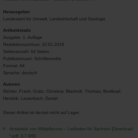
Ansiedeln
von
Herausgeber
Wildpflanzen
Landesamt für Umwelt, Landwirtschaft und Geologie
–
Leitfaden
Artikeldetails
für
Ausgabe:
1. Auflage
Sachsen
Redaktionsschluss:
10.01.2018
Seitenanzahl:
64 Seiten
Publikationsart:
Schriftenreihe
Format:
A4
Sprache:
deutsch
Autoren
Richter, Frank; Grätz, Christina; Blachnik, Thomas; Breitkopf,
Hendrik; Lauterbach, Daniel
Dieser Artikel ist derzeit nicht auf Lager.
Ansiedeln von Wildpflanzen – Leitfaden für Sachsen [Download;
*.pdf, 3,7 MB]