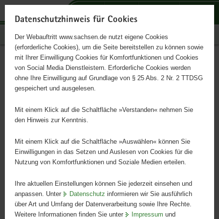
P
P
P
H
S
o
o
o
a
e
Datenschutzhinweis für Cookies
r
r
r
u
r
Publikationen
Der Webauftritt www.sachsen.de nutzt eigene Cookies
t
t
t
p
v
(erforderliche Cookies), um die Seite bereitstellen zu können sowie
a
a
a
t
i
mit Ihrer Einwilligung Cookies für Komfortfunktionen und Cookies
l
l
l
i
c
Ansiedeln von Wildpflanzen
Hauptinhalt
von Social Media Dienstleistern. Erforderliche Cookies werden
ü
n
t
n
e
ohne Ihre Einwilligung auf Grundlage von § 25 Abs. 2 Nr. 2 TTDSG
– Leitfaden für Sachsen
b
a
h
h
gespeichert und ausgelesen.
e
v
e
a
r
i
m
l
Mit einem Klick auf die Schaltfläche »Verstanden« nehmen Sie
Schriftenreihe des LfULG, Heft 1/2018
g
g
e
t
den Hinweis zur Kenntnis.
r
a
n
e
t
Mit einem Klick auf die Schaltfläche »Auswählen« können Sie
i
i
Einwilligungen in das Setzen und Auslesen von Cookies für die
Nutzung von Komfortfunktionen und Soziale Medien erteilen.
f
o
e
n
Ihre aktuellen Einstellungen können Sie jederzeit einsehen und
n
anpassen. Unter
Datenschutz
informieren wir Sie ausführlich
d
über Art und Umfang der Datenverarbeitung sowie Ihre Rechte.
e
Weitere Informationen finden Sie unter
Impressum
und
N