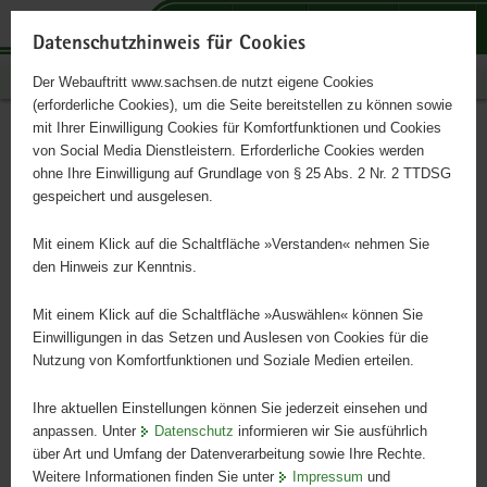
P
P
P
H
S
o
o
o
a
e
Datenschutzhinweis für Cookies
r
r
r
u
r
Publikationen
Der Webauftritt www.sachsen.de nutzt eigene Cookies
t
t
t
p
v
(erforderliche Cookies), um die Seite bereitstellen zu können sowie
a
a
a
t
i
mit Ihrer Einwilligung Cookies für Komfortfunktionen und Cookies
l
l
l
i
c
Geschäftsbericht 2017
Hauptinhalt
von Social Media Dienstleistern. Erforderliche Cookies werden
ü
n
t
n
e
ohne Ihre Einwilligung auf Grundlage von § 25 Abs. 2 Nr. 2 TTDSG
b
a
h
h
gespeichert und ausgelesen.
e
v
e
a
r
i
m
l
Mit einem Klick auf die Schaltfläche »Verstanden« nehmen Sie
g
g
e
t
den Hinweis zur Kenntnis.
r
a
n
e
t
Mit einem Klick auf die Schaltfläche »Auswählen« können Sie
i
i
Einwilligungen in das Setzen und Auslesen von Cookies für die
Nutzung von Komfortfunktionen und Soziale Medien erteilen.
f
o
e
n
Ihre aktuellen Einstellungen können Sie jederzeit einsehen und
n
anpassen. Unter
Datenschutz
informieren wir Sie ausführlich
d
über Art und Umfang der Datenverarbeitung sowie Ihre Rechte.
e
Weitere Informationen finden Sie unter
Impressum
und
N