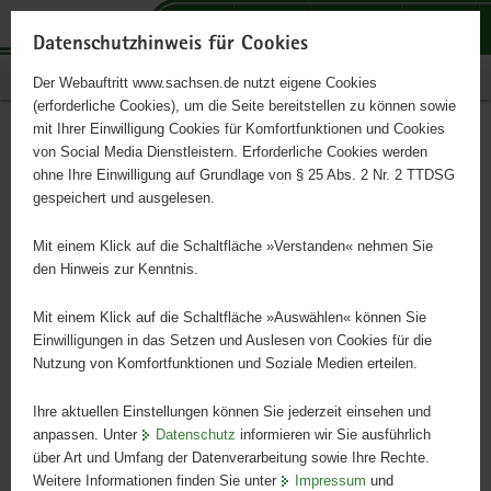
P
P
P
H
S
o
o
o
a
e
Datenschutzhinweis für Cookies
r
r
r
u
r
Publikationen
Der Webauftritt www.sachsen.de nutzt eigene Cookies
t
t
t
p
v
(erforderliche Cookies), um die Seite bereitstellen zu können sowie
a
a
a
t
i
mit Ihrer Einwilligung Cookies für Komfortfunktionen und Cookies
l
l
l
i
c
Istanalyse C-Bindung
Hauptinhalt
von Social Media Dienstleistern. Erforderliche Cookies werden
ü
n
t
n
e
ohne Ihre Einwilligung auf Grundlage von § 25 Abs. 2 Nr. 2 TTDSG
Sachsen
b
a
h
h
gespeichert und ausgelesen.
e
v
e
a
r
i
m
l
Mit einem Klick auf die Schaltfläche »Verstanden« nehmen Sie
g
g
e
t
den Hinweis zur Kenntnis.
r
a
n
e
t
Mit einem Klick auf die Schaltfläche »Auswählen« können Sie
i
i
Einwilligungen in das Setzen und Auslesen von Cookies für die
Nutzung von Komfortfunktionen und Soziale Medien erteilen.
f
o
e
n
Ihre aktuellen Einstellungen können Sie jederzeit einsehen und
n
anpassen. Unter
Datenschutz
informieren wir Sie ausführlich
d
über Art und Umfang der Datenverarbeitung sowie Ihre Rechte.
e
Weitere Informationen finden Sie unter
Impressum
und
N