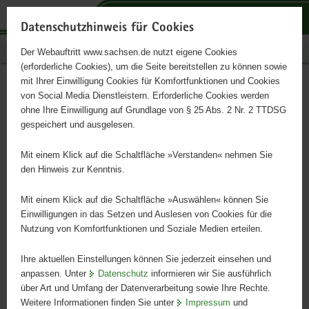
P
P
P
H
S
o
o
o
a
e
Datenschutzhinweis für Cookies
r
r
r
u
r
Publikationen
Der Webauftritt www.sachsen.de nutzt eigene Cookies
t
t
t
p
v
(erforderliche Cookies), um die Seite bereitstellen zu können sowie
a
a
a
t
i
mit Ihrer Einwilligung Cookies für Komfortfunktionen und Cookies
l
l
l
i
c
Zweiter Kultur- und
Hauptinhalt
von Social Media Dienstleistern. Erforderliche Cookies werden
ü
n
t
n
e
ohne Ihre Einwilligung auf Grundlage von § 25 Abs. 2 Nr. 2 TTDSG
Kreativwirtschaftsbericht für
b
a
h
h
gespeichert und ausgelesen.
e
v
e
a
Sachsen
r
i
m
l
Mit einem Klick auf die Schaltfläche »Verstanden« nehmen Sie
g
g
e
t
den Hinweis zur Kenntnis.
r
a
n
e
t
Mit einem Klick auf die Schaltfläche »Auswählen« können Sie
i
i
Einwilligungen in das Setzen und Auslesen von Cookies für die
Nutzung von Komfortfunktionen und Soziale Medien erteilen.
f
o
e
n
Ihre aktuellen Einstellungen können Sie jederzeit einsehen und
n
anpassen. Unter
Datenschutz
informieren wir Sie ausführlich
d
über Art und Umfang der Datenverarbeitung sowie Ihre Rechte.
e
Weitere Informationen finden Sie unter
Impressum
und
N