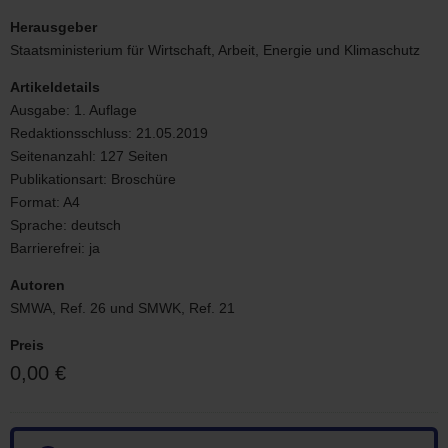
Cover
-
Herausgeber
Zweiter
Staatsministerium für Wirtschaft, Arbeit, Energie und Klimaschutz
Kultur-
und
Artikeldetails
Kreativwirtschaftsbericht
Ausgabe:
1. Auflage
für
Redaktionsschluss:
21.05.2019
Sachsen
Seitenanzahl:
127 Seiten
Publikationsart:
Broschüre
Format:
A4
Sprache:
deutsch
Barrierefrei:
ja
Autoren
SMWA, Ref. 26 und SMWK, Ref. 21
Preis
0,00 €