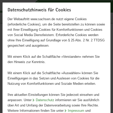
P
P
P
H
S
o
o
o
a
e
Datenschutzhinweis für Cookies
r
r
r
u
r
Publikationen
Der Webauftritt www.sachsen.de nutzt eigene Cookies
t
t
t
p
v
(erforderliche Cookies), um die Seite bereitstellen zu können sowie
a
a
a
t
i
mit Ihrer Einwilligung Cookies für Komfortfunktionen und Cookies
l
l
l
i
c
Werden Sie Projektträger im
Hauptinhalt
von Social Media Dienstleistern. Erforderliche Cookies werden
ü
n
t
n
e
ohne Ihre Einwilligung auf Grundlage von § 25 Abs. 2 Nr. 2 TTDSG
Förderprogramm
b
a
h
h
gespeichert und ausgelesen.
e
v
e
a
Alltagsbegleitung für
r
i
m
l
Mit einem Klick auf die Schaltfläche »Verstanden« nehmen Sie
g
g
e
t
den Hinweis zur Kenntnis.
Seniorinnen und Senioren
r
a
n
e
t
Mit einem Klick auf die Schaltfläche »Auswählen« können Sie
i
i
Einwilligungen in das Setzen und Auslesen von Cookies für die
Die Fachservicestelle informiert
Nutzung von Komfortfunktionen und Soziale Medien erteilen.
f
o
e
n
Ihre aktuellen Einstellungen können Sie jederzeit einsehen und
n
anpassen. Unter
Datenschutz
informieren wir Sie ausführlich
d
über Art und Umfang der Datenverarbeitung sowie Ihre Rechte.
e
Weitere Informationen finden Sie unter
Impressum
und
N