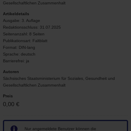
Gesellschaftlichen Zusammenhalt
Projektträger
im
Artikeldetails
Förderprogramm
Ausgabe:
3. Auflage
Alltagsbegleitung
für
Redaktionsschluss:
31.07.2025
Seniorinnen
Seitenanzahl:
8 Seiten
und
Publikationsart:
Faltblatt
Senioren«
Format:
DIN-lang
Sprache:
deutsch
Barrierefrei:
ja
Autoren
Sächsisches Staatsministerium für Soziales, Gesundheit und
Gesellschaftlichen Zusammenhalt
Preis
0,00 €
Hinweis
Nur angemeldete Benutzer können die