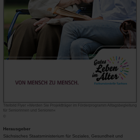
Titelbild Flyer »Werden Sie Projektträger im Förderprogramm Alltagsbegleitung
für Seniorinnen und Senioren«
©
Titelbild
Flyer
Herausgeber
»Werden
Sächsisches Staatsministerium für Soziales, Gesundheit und
Sie