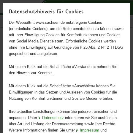
P
P
P
H
S
o
o
o
a
e
Datenschutzhinweis für Cookies
r
r
r
u
r
Publikationen
Der Webauftritt www.sachsen.de nutzt eigene Cookies
t
t
t
p
v
(erforderliche Cookies), um die Seite bereitstellen zu können sowie
a
a
a
t
i
mit Ihrer Einwilligung Cookies für Komfortfunktionen und Cookies
l
l
l
i
c
Fuchskaninchen
Hauptinhalt
von Social Media Dienstleistern. Erforderliche Cookies werden
ü
n
t
n
e
ohne Ihre Einwilligung auf Grundlage von § 25 Abs. 2 Nr. 2 TTDSG
b
a
h
h
gespeichert und ausgelesen.
e
v
e
a
r
i
m
l
Mit einem Klick auf die Schaltfläche »Verstanden« nehmen Sie
g
g
e
t
den Hinweis zur Kenntnis.
r
a
n
e
t
Mit einem Klick auf die Schaltfläche »Auswählen« können Sie
i
i
Einwilligungen in das Setzen und Auslesen von Cookies für die
Nutzung von Komfortfunktionen und Soziale Medien erteilen.
f
o
e
n
Ihre aktuellen Einstellungen können Sie jederzeit einsehen und
n
anpassen. Unter
Datenschutz
informieren wir Sie ausführlich
d
über Art und Umfang der Datenverarbeitung sowie Ihre Rechte.
e
Weitere Informationen finden Sie unter
Impressum
und
N