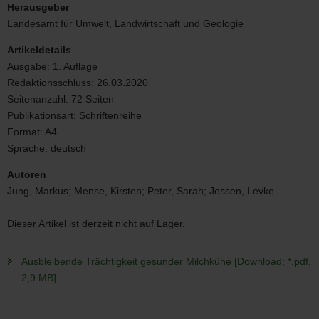
Trächtigkeit
Herausgeber
gesunder
Landesamt für Umwelt, Landwirtschaft und Geologie
Milchkühe
Artikeldetails
Ausgabe:
1. Auflage
Redaktionsschluss:
26.03.2020
Seitenanzahl:
72 Seiten
Publikationsart:
Schriftenreihe
Format:
A4
Sprache:
deutsch
Autoren
Jung, Markus; Mense, Kirsten; Peter, Sarah; Jessen, Levke
Dieser Artikel ist derzeit nicht auf Lager.
Ausbleibende Trächtigkeit gesunder Milchkühe [Download; *.pdf,
2,9 MB]