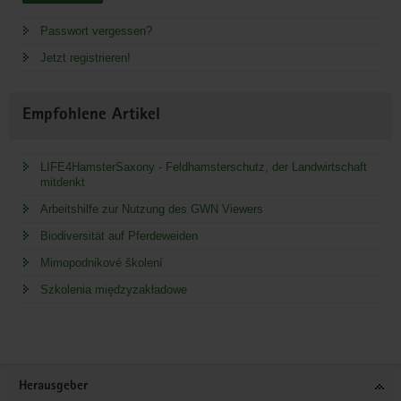
Passwort vergessen?
Jetzt registrieren!
Empfohlene Artikel
LIFE4HamsterSaxony - Feldhamsterschutz, der Landwirtschaft
mitdenkt
Arbeitshilfe zur Nutzung des GWN Viewers
Biodiversität auf Pferdeweiden
Mimopodnikové školení
Szkolenia międzyzakładowe
Service
Herausgeber