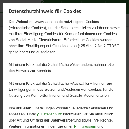
P
P
P
H
S
o
o
o
a
e
Datenschutzhinweis für Cookies
r
r
r
u
r
Publikationen
Der Webauftritt www.sachsen.de nutzt eigene Cookies
t
t
t
p
v
(erforderliche Cookies), um die Seite bereitstellen zu können sowie
a
a
a
t
i
mit Ihrer Einwilligung Cookies für Komfortfunktionen und Cookies
l
l
l
i
c
Ausbleibende Trächtigkeit
Hauptinhalt
von Social Media Dienstleistern. Erforderliche Cookies werden
ü
n
t
n
e
ohne Ihre Einwilligung auf Grundlage von § 25 Abs. 2 Nr. 2 TTDSG
gesunder Milchkühe
b
a
h
h
gespeichert und ausgelesen.
e
v
e
a
r
i
m
l
Mit einem Klick auf die Schaltfläche »Verstanden« nehmen Sie
Schriftenreihe des LfULG, Heft 6/2020
g
g
e
t
den Hinweis zur Kenntnis.
r
a
n
e
t
Mit einem Klick auf die Schaltfläche »Auswählen« können Sie
i
i
Einwilligungen in das Setzen und Auslesen von Cookies für die
Nutzung von Komfortfunktionen und Soziale Medien erteilen.
f
o
e
n
Ihre aktuellen Einstellungen können Sie jederzeit einsehen und
n
anpassen. Unter
Datenschutz
informieren wir Sie ausführlich
d
über Art und Umfang der Datenverarbeitung sowie Ihre Rechte.
e
Weitere Informationen finden Sie unter
Impressum
und
N