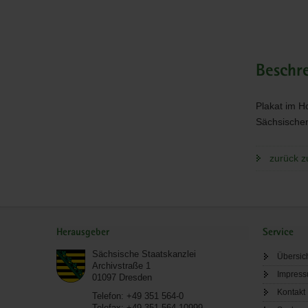
Beschr
Plakat im H
Sächsischen
zurück z
Service
Herausgeber
Service
Sächsische Staatskanzlei
Übersic
Archivstraße 1
Impres
01097
Dresden
Kontakt
Telefon:
+49 351 564-0
Telefax:
+49 351 564-10999