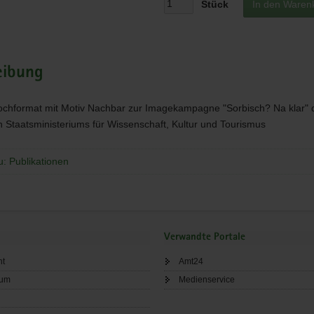
Stück
In den Waren
eibung
ochformat mit Motiv Nachbar zur Imagekampagne "Sorbisch? Na klar" 
 Staatsministeriums für Wissenschaft, Kultur und Tourismus
u: Publikationen
Verwandte Portale
ht
Amt24
sum
Medienservice