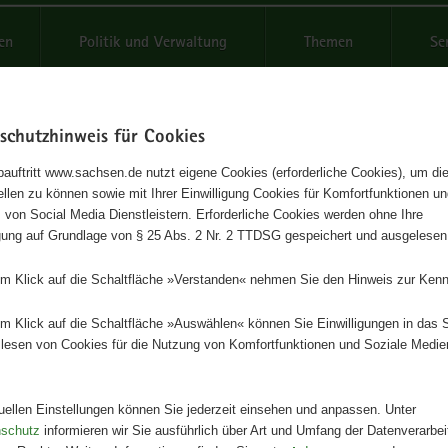
reifende
en
Politik und Verwaltung
Themen
Se
schutzhinweis für Cookies
Schrif
auftritt www.sachsen.de nutzt eigene Cookies (erforderliche Cookies), um die
tellen zu können sowie mit Ihrer Einwilligung Cookies für Komfortfunktionen u
bisch? Na klar." Plakat mit
t
 von Social Media Dienstleistern. Erforderliche Cookies werden ohne Ihre
igung auf Grundlage von § 25 Abs. 2 Nr. 2 TTDSG gespeichert und ausgelesen
pagnenmotiv "Nachbar"
em Klick auf die Schaltfläche »Verstanden« nehmen Sie den Hinweis zur Kenn
at
em Klick auf die Schaltfläche »Auswählen« können Sie Einwilligungen in das 
lesen von Cookies für die Nutzung von Komfortfunktionen und Soziale Medie
Herausgeber
Sächsisches Staatsministerium fü
Wissenschaft, Kultur und Tourism
tuellen Einstellungen können Sie jederzeit einsehen und anpassen. Unter
Geschäftsbereich Kultur und Tou
nschutz
informieren wir Sie ausführlich über Art und Umfang der Datenverarbe