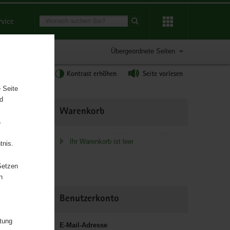
Suchbegriff
rvice
Suche starten
Übergeordnete Seiten
tgröße anpassen
Kontrast erhöhen
Seite vorlesen
 Seite
nd
Weitere
Warenkorb
Information
.
Ihr Warenkorb ist leer
tnis.
Setzen
n
r
Benutzerkonto
us –
rismus
itung
E-Mail-Adresse