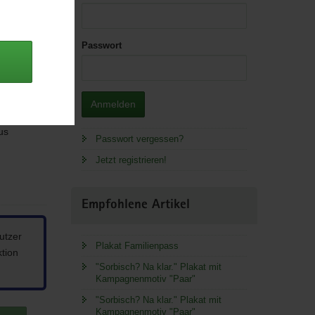
Passwort
Anmelden
r
us
Passwort vergessen?
Jetzt registrieren!
Empfohlene Artikel
utzer
Plakat Familienpass
ktion
"Sorbisch? Na klar." Plakat mit
Kampagnenmotiv "Paar"
"Sorbisch? Na klar." Plakat mit
Kampagnenmotiv "Paar"