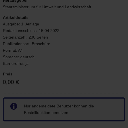
Herausgeber
Wasserversorgung
Staatsministerium für Umwelt und Landwirtschaft
2030
für
Artikeldetails
den
Ausgabe:
1. Auflage
Freistaat
Redaktionsschluss:
15.04.2022
Sachsen
Seitenanzahl:
230 Seiten
Publikationsart:
Broschüre
Format:
A4
Sprache:
deutsch
Barrierefrei:
ja
Preis
0,00 €
Hinweis
Nur angemeldete Benutzer können die
Bestellfunktion benutzen.