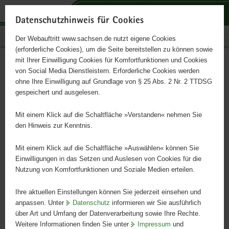
P
P
P
H
S
o
o
o
a
e
Datenschutzhinweis für Cookies
r
r
r
u
r
Publikationen
Der Webauftritt www.sachsen.de nutzt eigene Cookies
t
t
t
p
v
(erforderliche Cookies), um die Seite bereitstellen zu können sowie
a
a
a
t
i
mit Ihrer Einwilligung Cookies für Komfortfunktionen und Cookies
l
l
l
i
c
Grundsatzkonzeption
Hauptinhalt
von Social Media Dienstleistern. Erforderliche Cookies werden
ü
n
t
n
e
ohne Ihre Einwilligung auf Grundlage von § 25 Abs. 2 Nr. 2 TTDSG
Wasserversorgung 2030
b
a
h
h
gespeichert und ausgelesen.
e
v
e
a
r
i
m
l
Mit einem Klick auf die Schaltfläche »Verstanden« nehmen Sie
g
g
e
t
den Hinweis zur Kenntnis.
r
a
n
e
t
Mit einem Klick auf die Schaltfläche »Auswählen« können Sie
i
i
Einwilligungen in das Setzen und Auslesen von Cookies für die
Nutzung von Komfortfunktionen und Soziale Medien erteilen.
f
o
e
n
Ihre aktuellen Einstellungen können Sie jederzeit einsehen und
n
anpassen. Unter
Datenschutz
informieren wir Sie ausführlich
d
über Art und Umfang der Datenverarbeitung sowie Ihre Rechte.
e
Weitere Informationen finden Sie unter
Impressum
und
N