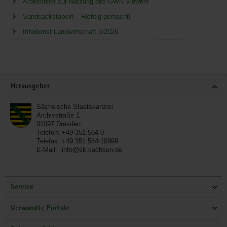
Arbeitshilfe zur Nutzung des GWN Viewers
Sandsackstapeln – Richtig gemacht!
Infodienst Landwirtschaft 3/2026
Service
Herausgeber
Sächsische Staatskanzlei
Archivstraße 1
01097
Dresden
Telefon:
+49 351 564-0
Telefax:
+49 351 564-10999
E-Mail:
info@sk.sachsen.de
Service
Verwandte Portale