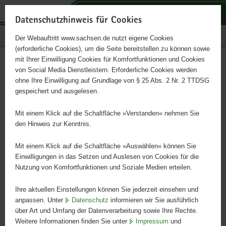
P
P
P
H
S
o
o
o
a
e
Datenschutzhinweis für Cookies
r
r
r
u
r
Publikationen
Der Webauftritt www.sachsen.de nutzt eigene Cookies
t
t
t
p
v
(erforderliche Cookies), um die Seite bereitstellen zu können sowie
a
a
a
t
i
mit Ihrer Einwilligung Cookies für Komfortfunktionen und Cookies
l
l
l
i
c
Verzeichnis und Rote Liste
Hauptinhalt
von Social Media Dienstleistern. Erforderliche Cookies werden
ü
n
t
n
e
ohne Ihre Einwilligung auf Grundlage von § 25 Abs. 2 Nr. 2 TTDSG
der Pflanzengesellschaften
b
a
h
h
gespeichert und ausgelesen.
e
v
e
a
Sachsens
r
i
m
l
Mit einem Klick auf die Schaltfläche »Verstanden« nehmen Sie
g
g
e
t
den Hinweis zur Kenntnis.
r
a
n
e
t
Mit einem Klick auf die Schaltfläche »Auswählen« können Sie
i
i
Einwilligungen in das Setzen und Auslesen von Cookies für die
Nutzung von Komfortfunktionen und Soziale Medien erteilen.
f
o
e
n
Ihre aktuellen Einstellungen können Sie jederzeit einsehen und
n
anpassen. Unter
Datenschutz
informieren wir Sie ausführlich
d
über Art und Umfang der Datenverarbeitung sowie Ihre Rechte.
e
Weitere Informationen finden Sie unter
Impressum
und
N