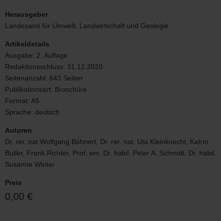
Verzeichnis
und
Herausgeber
Rote
Landesamt für Umwelt, Landwirtschaft und Geologie
Liste
der
Artikeldetails
Pflanzengesellschaften
Ausgabe:
2. Auflage
Sachsens
Redaktionsschluss:
31.12.2020
Seitenanzahl:
643 Seiten
Publikationsart:
Broschüre
Format:
A5
Sprache:
deutsch
Autoren
Dr. rer. nat Wolfgang Böhnert, Dr. rer. nat. Uta Kleinknecht, Katrin
Butler, Frank Richter, Prof. em. Dr. habil. Peter A. Schmidt, Dr. habil.
Susanne Winter
Preis
0,00 €